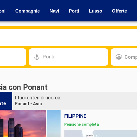
oni
Compagnie
Navi
Porti
Lusso
Offerte
Porti
Comp
sia con Ponant
I tuoi criteri di ricerca:
ate
Ponant - Asia
FILIPPINE
Pensione completa