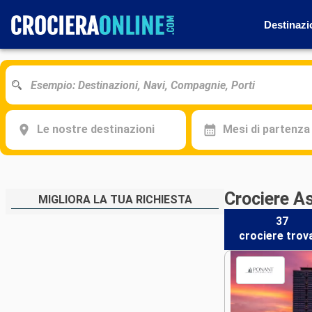
Destinazi
Le nostre destinazioni
Mesi di partenza
Crociere A
MIGLIORA LA TUA RICHIESTA
37
crociere
trov