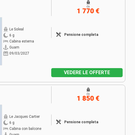
da
1 770 €
Le Soleal
Pensione completa
6 g
Cabina esterna
Guam
09/03/2027
VEDERE LE OFFERTE
da
1 850 €
Le Jacques Cartier
Pensione completa
6 g
Cabina con balcone
Guam