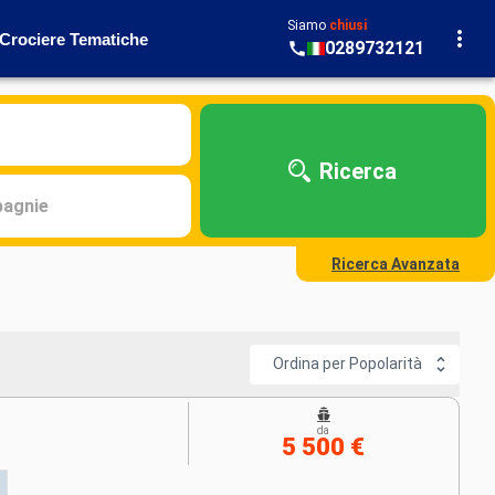
Siamo
chiusi
Crociere Tematiche
0289732121
Ricerca
agnie
Ricerca Avanzata
Ordina per Popolarità
da
5 500 €