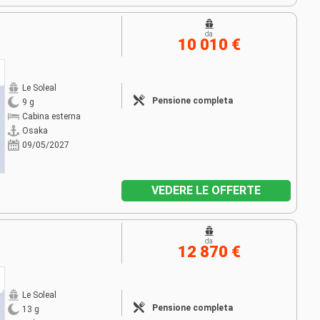
da
10 010 €
Le Soleal
Pensione completa
9 g
Cabina esterna
Osaka
09/05/2027
VEDERE LE OFFERTE
da
12 870 €
Le Soleal
Pensione completa
13 g