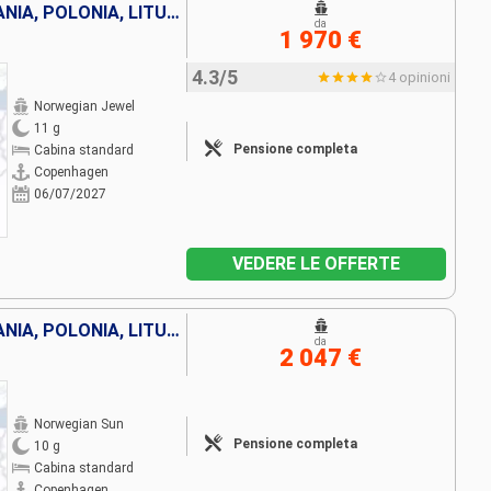
DANIMARCA, NORVEGIA, GERMANIA, POLONIA, LITUANIA, LETTONIA, SVEZIA, ESTONIA, FINLANDIA
da
1 970 €
4.3/5
4 opinioni
Norwegian Jewel
11 g
Pensione completa
Cabina standard
Copenhagen
06/07/2027
VEDERE LE OFFERTE
DANIMARCA, NORVEGIA, GERMANIA, POLONIA, LITUANIA, LETTONIA, SVEZIA, ESTONIA, FINLANDIA
da
2 047 €
Norwegian Sun
Pensione completa
10 g
Cabina standard
Copenhagen