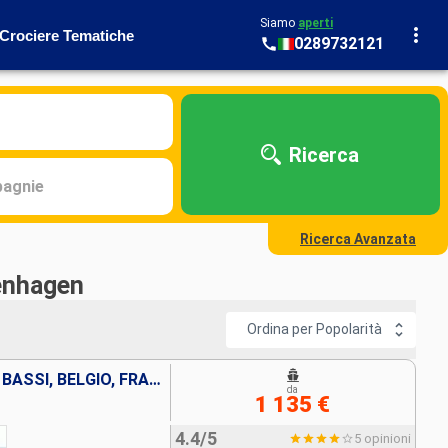
Siamo
aperti
Crociere Tematiche
0289732121
Ricerca
agnie
Ricerca Avanzata
penhagen
Ordina per Popolarità
DANIMARCA, GERMANIA, PAESI BASSI, BELGIO, FRANCIA, REGNO UNITO
da
1 135 €
4.4/5
5 opinioni