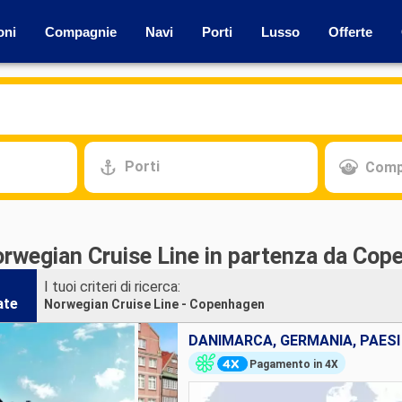
oni
Compagnie
Navi
Porti
Lusso
Offerte
Porti
Comp
orwegian Cruise Line in partenza da Co
I tuoi criteri di ricerca:
ate
Norwegian Cruise Line - Copenhagen
Pagamento in 4X