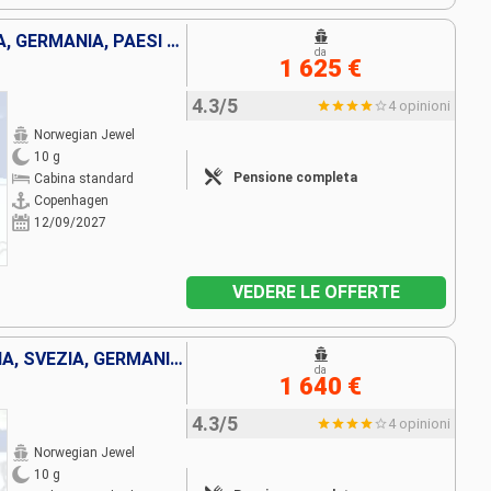
DANIMARCA, SVEZIA, NORVEGIA, GERMANIA, PAESI BASSI, BELGIO, FRANCIA, REGNO UNITO
da
1 625 €
4.3/5
4 opinioni
Norwegian Jewel
10 g
Pensione completa
Cabina standard
Copenhagen
12/09/2027
VEDERE LE OFFERTE
DANIMARCA, ESTONIA, LITUANIA, SVEZIA, GERMANIA, LETTONIA, POLONIA, FINLANDIA
da
1 640 €
4.3/5
4 opinioni
Norwegian Jewel
10 g