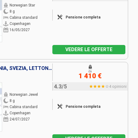
Norwegian Star
8 g
Pensione completa
Cabina standard
Copenhagen
16/05/2027
VEDERE LE OFFERTE
DANIMARCA, ESTONIA, GERMANIA, SVEZIA, LETTONIA, FINLANDIA, POLONIA
da
1 410 €
4.3/5
4 opinioni
Norwegian Jewel
8 g
Pensione completa
Cabina standard
Copenhagen
24/07/2027