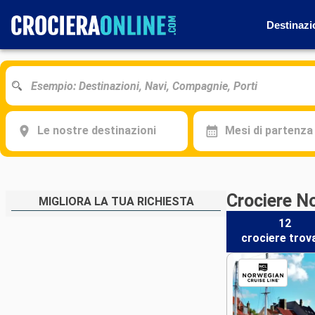
Destinazi
Le nostre destinazioni
Mesi di partenza
Crociere N
MIGLIORA LA TUA RICHIESTA
12
crociere
trov