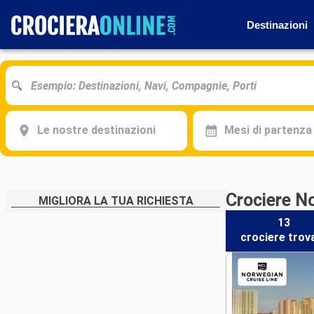
Destinazioni
Le nostre destinazioni
Mesi di partenza
Crociere N
MIGLIORA LA TUA RICHIESTA
13
crociere
trov