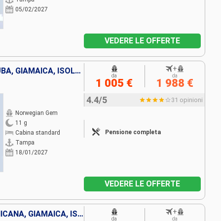
05/02/2027
VEDERE LE OFFERTE
+
REPUBBLICA DOMINICANA, ARUBA, GIAMAICA, ISOLE CAYMAN, STATI UNITI
da
da
1 005 €
1 988 €
4.4/5
31 opinioni
Norwegian Gem
11 g
Pensione completa
Cabina standard
Tampa
18/01/2027
VEDERE LE OFFERTE
+
BAHAMAS, REPUBBLICA DOMINICANA, GIAMAICA, ISOLE CAYMAN, STATI UNITI
da
da