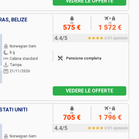
VEDERE LE OFFERTE
+
RAS, BELIZE
da
da
575 €
1 572 €
4.4/5
31 opinioni
Norwegian Gem
8 g
Pensione completa
Cabina standard
Tampa
21/11/2026
VEDERE LE OFFERTE
+
STATI UNITI
da
da
705 €
1 796 €
4.4/5
31 opinioni
Norwegian Gem