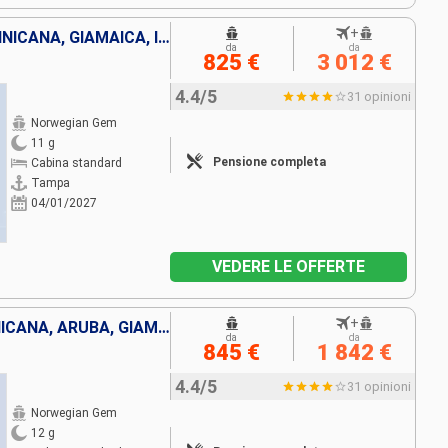
+
STATI UNITI, REPUBBLICA DOMINICANA, GIAMAICA, ISOLE CAYMAN
da
da
825 €
3 012 €
4.4/5
31 opinioni
Norwegian Gem
11 g
Pensione completa
Cabina standard
Tampa
04/01/2027
VEDERE LE OFFERTE
+
BAHAMAS, REPUBBLICA DOMINICANA, ARUBA, GIAMAICA, ISOLE CAYMAN, STATI UNITI
da
da
845 €
1 842 €
4.4/5
31 opinioni
Norwegian Gem
12 g