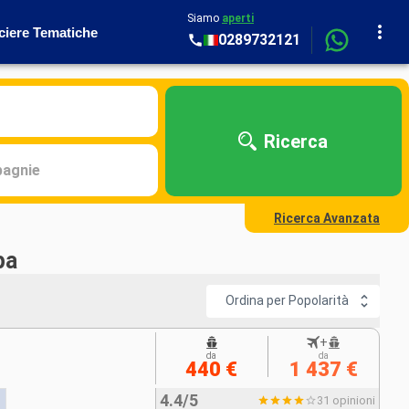
Siamo
aperti
ciere Tematiche
0289732121
Ricerca
agnie
Ricerca Avanzata
pa
Ordina per Popolarità
+
da
da
440 €
1 437 €
4.4/5
31 opinioni