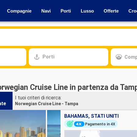
Compagnie
Navi
Porti
Lusso
Offerte
Cro
Porti
Comp
orwegian Cruise Line in partenza da Tam
I tuoi criteri di ricerca:
ate
Norwegian Cruise Line - Tampa
BAHAMAS, STATI UNITI
Pagamento in 4X