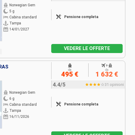
Norwegian Gem
5 g
Pensione completa
Cabina standard
Tampa
14/01/2027
VEDERE LE OFFERTE
+
URAS
da
da
495 €
1 632 €
4.4/5
31 opinioni
Norwegian Gem
6 g
Pensione completa
Cabina standard
Tampa
16/11/2026