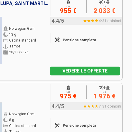
+
PORTORICO, TORTOLA, GUADALUPA, SAINT MARTIN, SAINT THOMAS, GIAMAICA, ISOLE CAYMAN, STATI UNITI
da
da
955 €
2 033 €
4.4/5
31 opinioni
Norwegian Gem
13 g
Pensione completa
Cabina standard
Tampa
28/11/2026
VEDERE LE OFFERTE
+
da
da
975 €
1 976 €
4.4/5
31 opinioni
Norwegian Gem
8 g
Pensione completa
Cabina standard
Tampa