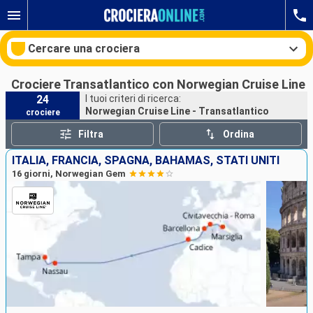
Cercare una crociera
Crociere Transatlantico con Norwegian Cruise Line
24
I tuoi criteri di ricerca:
Norwegian Cruise Line - Transatlantico
crociere
Le nostre destinazioni
Filtra
Ordina
Mesi di partenza
ITALIA, FRANCIA, SPAGNA, BAHAMAS, STATI UNITI
16 giorni, Norwegian Gem
Porti
Compagnie
Ricerca