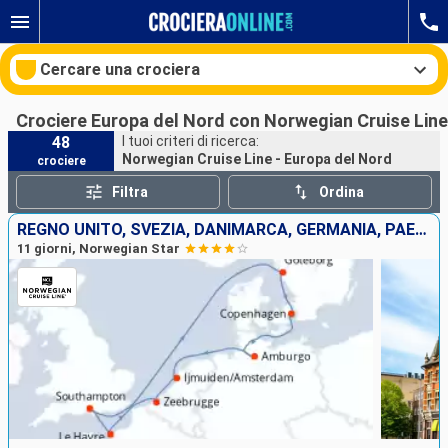
Cercare una crociera
Crociere Europa del Nord con Norwegian Cruise Line
48
I tuoi criteri di ricerca:
Norwegian Cruise Line - Europa del Nord
crociere
Le nostre destinazioni
Filtra
Ordina
Mesi di partenza
REGNO UNITO, SVEZIA, DANIMARCA, GERMANIA, PAESI BASSI, BELGIO, FRANCIA
11 giorni, Norwegian Star
Porti
Compagnie
Ricerca