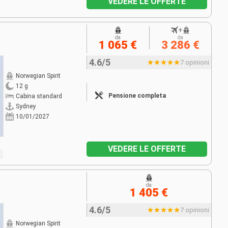
VEDERE LE OFFERTE
+
da
da
1 065 €
3 286 €
4.6/5
7 opinioni
Norwegian Spirit
12 g
Pensione completa
Cabina standard
Sydney
10/01/2027
VEDERE LE OFFERTE
da
1 405 €
4.6/5
7 opinioni
Norwegian Spirit