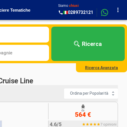
Siamo
chiusi
ciere Tematiche
0289732121
Ricerca
agnie
Ricerca Avanzata
Cruise Line
Ordina per Popolarità
da
564 €
4.6/5
7 opinioni