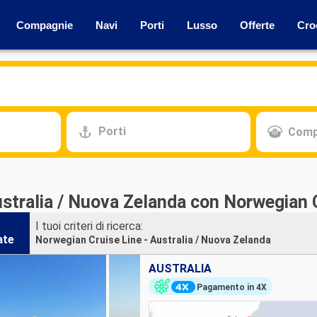
Compagnie
Navi
Porti
Lusso
Offerte
Cro
Porti
Comp
ustralia / Nuova Zelanda con Norwegian 
I tuoi criteri di ricerca:
ate
Norwegian Cruise Line - Australia / Nuova Zelanda
AUSTRALIA
Pagamento in 4X