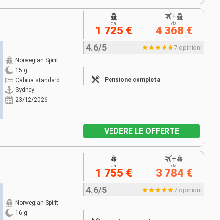
+
da
da
1 725 €
4 368 €
4.6/5
7 opinioni
Norwegian Spirit
15 g
Pensione completa
Cabina standard
Sydney
23/12/2026
VEDERE LE OFFERTE
+
da
da
1 755 €
3 784 €
4.6/5
7 opinioni
Norwegian Spirit
16 g