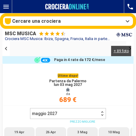
Cercare una crociera
MSC MUSICA
Crociera MSC Musica: Ibiza, Spagna, Francia, Italia in partenza da Palermo
+ 89 foto
Le nostre destinazioni
Paga in 4 rate da
172 €
/mese
Mesi di partenza
Ultime dispo!
Partenza da Palermo
Porti
Compagnie
lun 03 mag 2027
da
Ricerca
689 €
maggio 2027
PREZZO MIGLIORE
19 Apr
26 Apr
3 Mag
10 Mag