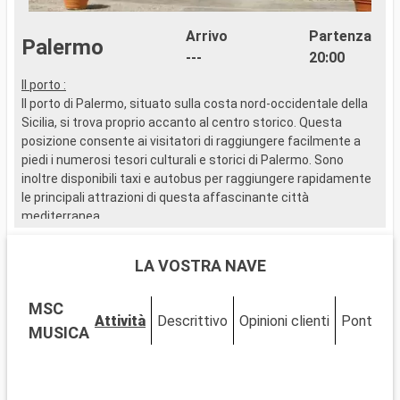
Arrivo
Partenza
Palermo
---
20:00
Il porto :
..
Il porto di Palermo, situato sulla costa nord-occidentale della
Sicilia, si trova proprio accanto al centro storico. Questa
posizione consente ai visitatori di raggiungere facilmente a
piedi i numerosi tesori culturali e storici di Palermo. Sono
inoltre disponibili taxi e autobus per raggiungere rapidamente
le principali attrazioni di questa affascinante città
mediterranea.
Cosa visitare a Palermo
LA VOSTRA NAVE
Palermo, ricca di influenze arabe, normanne e barocche, è un
eccezionale crocevia culturale. Scoprite la Cattedrale di
MSC
Palermo, imponente monumento architettonico, e il Palazzo
Attività
Descrittivo
Opinioni clienti
Ponti
C
dei Normanni con la sua Cappella Palatina. I vivaci mercati di
MUSICA
Ballarò e della Vucciria offrono un'immersione nella cultura
locale. Visitate la chiesa della Martorana, famosa per i suoi
mosaici bizantini, e il Teatro Massimo, uno dei più grandi teatri