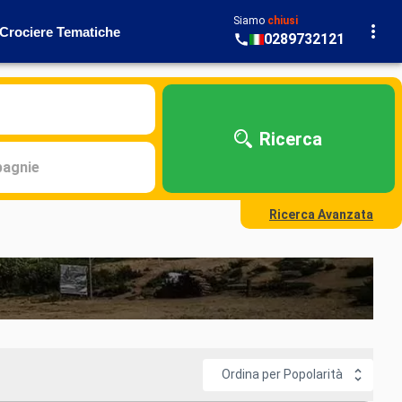
Siamo
chiusi
Crociere Tematiche
0289732121
Ricerca
agnie
Ricerca Avanzata
Ordina per Popolarità