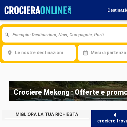
Destinazi
Le nostre destinazioni
Mesi di partenza
Crociere Mekong : Offerte e promo
MIGLIORA LA TUA RICHIESTA
4
crociere
trov