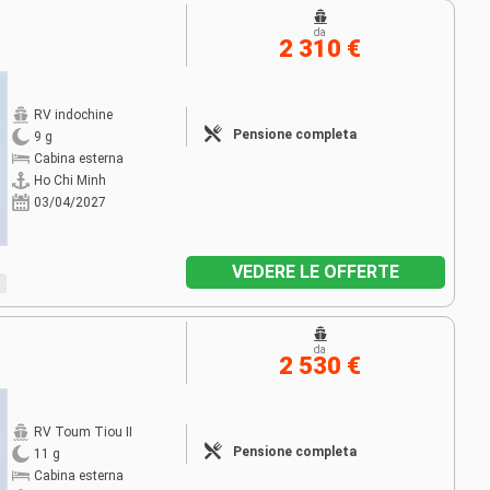
da
2 310 €
RV indochine
Pensione completa
9 g
Cabina esterna
Ho Chi Minh
03/04/2027
VEDERE LE OFFERTE
da
2 530 €
RV Toum Tiou II
Pensione completa
11 g
Cabina esterna