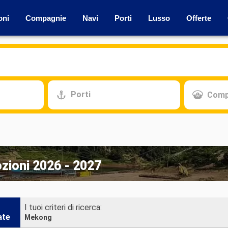
oni
Compagnie
Navi
Porti
Lusso
Offerte
Porti
Comp
zioni 2026 - 2027
I tuoi criteri di ricerca:
ate
Mekong