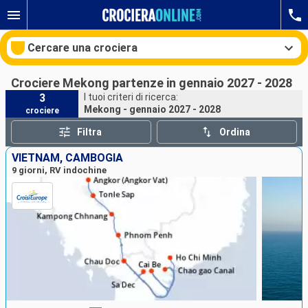
Cercare una crociera
Crociere Mekong partenze in gennaio 2027 - 2028
3
I tuoi criteri di ricerca:
Mekong - gennaio 2027 - 2028
crociere
Le nostre destinazioni
Filtra
Ordina
Mesi di partenza
VIETNAM, CAMBOGIA
9 giorni, RV indochine
Porti
Compagnie
Ricerca