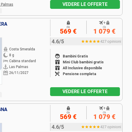
VEDERE LE OFFERTE
 Palmas
+
ERA
da
da
569 €
1 079 €
4.6/5
427 opinioni
Costa Smeralda
8 g
Bambini Gratis
Cabina standard
Mini Club bambini gratis
Las Palmas
All Inclusive disponibile
26/11/2027
Pensione completa
VEDERE LE OFFERTE
+
GNA
da
da
569 €
1 079 €
4.6/5
427 opinioni