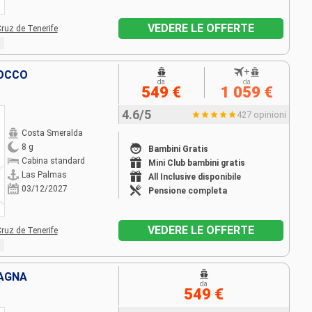
VEDERE LE OFFERTE
Cruz de Tenerife
+
ROCCO
da
da
549 €
1 059 €
4.6/5
427 opinioni
Costa Smeralda
8 g
Bambini Gratis
Cabina standard
Mini Club bambini gratis
Las Palmas
All Inclusive disponibile
03/12/2027
Pensione completa
VEDERE LE OFFERTE
Cruz de Tenerife
PAGNA
da
549 €