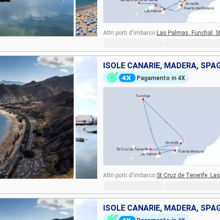
Altri porti d'imbarco:
Las Palmas,
Funchal,
S
ISOLE CANARIE, MADERA, SPA
Pagamento in 4X
Altri porti d'imbarco:
St Cruz de Tenerife,
Las
ISOLE CANARIE, MADERA, SPA