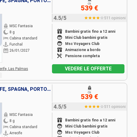
LANZAROTE, MAIORCA, TENERIFE, SPAGNA, PORTOGALLO
da
539 €
4.5/5
511 opinioni
MSC Fantasia
Bambini gratis fino a 12 anni
8 g
Mini Club bambini gratis
Cabina standard
Msc Voyagers Club
Funchal
Animazione a bordo
26/01/2027
Pensione completa
VEDERE LE OFFERTE
rife,
Las Palmas
LANZAROTE, MAIORCA, TENERIFE, SPAGNA, PORTOGALLO
da
539 €
4.5/5
511 opinioni
MSC Fantasia
Bambini gratis fino a 12 anni
8 g
Mini Club bambini gratis
Cabina standard
Msc Voyagers Club
Arrecife