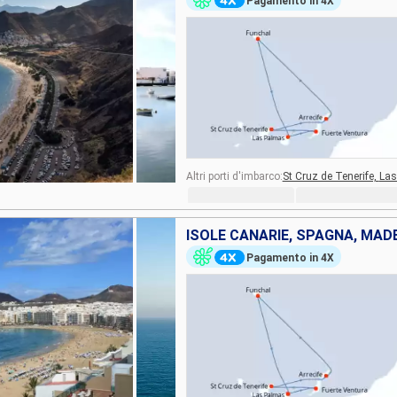
Pagamento in 4X
Altri porti d'imbarco:
St Cruz de Tenerife,
Las
ISOLE CANARIE, SPAGNA, MAD
Pagamento in 4X