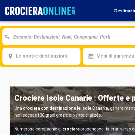
Destinazi
Le nostre destinazioni
Mesi di partenza
Crociere Isole Canarie : Offerte e
Una
crociera con destinazione le Isole Canarie,
generalmente 
non eccede i 30 gradi grazie al vento di alizés.
Numerose compagnie di
crociere
propongono itinerari verso 