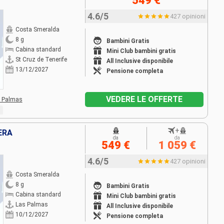
549 €
4.6/5
427 opinioni
Costa Smeralda
8 g
Bambini Gratis
Cabina standard
Mini Club bambini gratis
St Cruz de Tenerife
All Inclusive disponibile
13/12/2027
Pensione completa
VEDERE LE OFFERTE
 Palmas
+
ERA
da
da
549 €
1 059 €
4.6/5
427 opinioni
Costa Smeralda
8 g
Bambini Gratis
Cabina standard
Mini Club bambini gratis
Las Palmas
All Inclusive disponibile
10/12/2027
Pensione completa