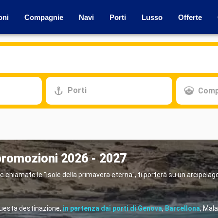
oni
Compagnie
Navi
Porti
Lusso
Offerte
Porti
Comp
 promozioni 2026 - 2027
chiamate le "isole della primavera eterna", ti porterà su un arcipelago
questa destinazione,
in partenza dai porti di Genova
,
Barcellona
, Mala