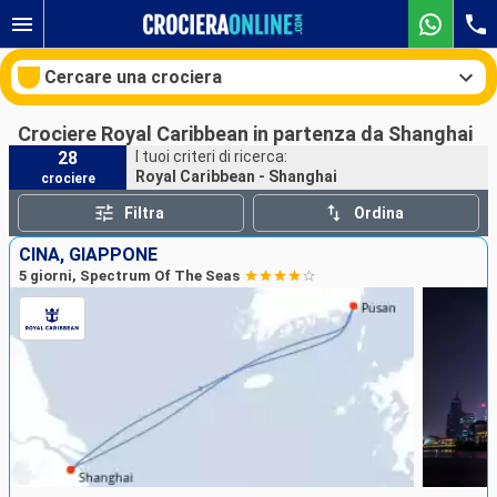
Cercare una crociera
Crociere Royal Caribbean in partenza da Shanghai
28
I tuoi criteri di ricerca:
Royal Caribbean - Shanghai
crociere
Le nostre destinazioni
Filtra
Ordina
Mesi di partenza
CINA, GIAPPONE
5 giorni, Spectrum Of The Seas
Porti
Compagnie
Ricerca