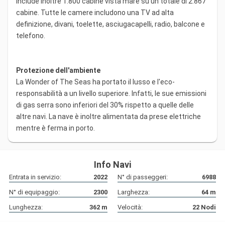
include inoltre 1.800 cabine vista mare su un totale di 2.867
cabine. Tutte le camere includono una TV ad alta
definizione, divani, toelette, asciugacapelli, radio, balcone e
telefono.
Protezione dell'ambiente
La Wonder of The Seas ha portato il lusso e l'eco-
responsabilità a un livello superiore. Infatti, le sue emissioni
di gas serra sono inferiori del 30% rispetto a quelle delle
altre navi. La nave è inoltre alimentata da prese elettriche
mentre è ferma in porto.
Info Navi
Entrata in servizio:
2022
N° di passeggeri:
6988
N° di equipaggio:
2300
Larghezza:
64
m
Lunghezza:
362
m
Velocità:
22
Nodi