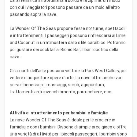
caratteristica straordinaria a bordo è la zip line: un modo
con cui i viaggiatori possono passare da un molo all'altro
passando sopra la nave.
La Wonder Of The Seas propone feste notturne, spettacoli
e intrattenimenti. I passeggeri possono rinfrescarsi al Lime
and Coconut in un'atmosfera dallo stile caraibico. Potranno
poi gustare dei cocktail al Bionic Bar, il bar robotico della
nave.
Gli amanti dell'arte possono visitare la Park West Gallery, per
vedere o acquistare opere d'arte. La nave offre anche vari
servizi benessere: massaggi, scrub, agopuntura,
trattamenti anti-invecchiamento, parrucchiere, ecc.
Attività e intrattenimento per bambini e famiglie
La nave Wonder Of The Seas è ideale per le crociere in
famiglia e con i bambini. Dispone di ampie aree gioco e offre
una varietà di attività per i piccoli passeggeri. I bambini sono