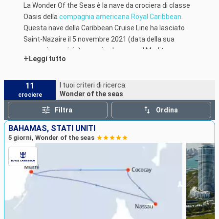
La Wonder Of the Seas è la nave da crociera di classe
Oasis della
compagnia americana Royal Caribbean
.
Questa nave della Caribbean Cruise Line ha lasciato
Saint-Nazaire il 5 novembre 2021 (data della sua
messa in servizio) per poi salpare per il Mediterraneo
+
Leggi tutto
nel porto di Marsiglia. Per il suo viaggio inaugurale, nel
marzo 2022, hanno preso la direzione dei Caraibi
passando per Haiti, Bahamas e Porto Rico.
11
I tuoi criteri di ricerca:
Wonder of the seas
crociere
Filtra
Ordina
BAHAMAS, STATI UNITI
5 giorni, Wonder of the seas