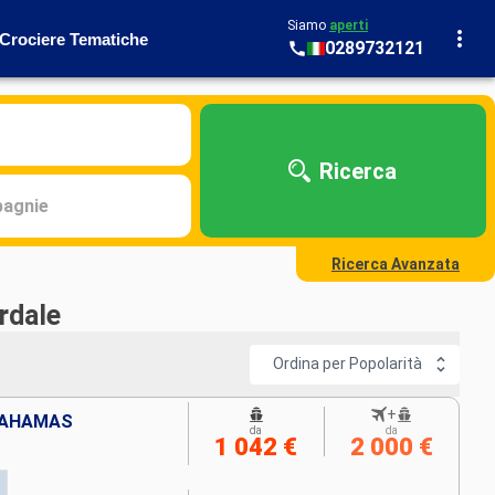
Siamo
aperti
Crociere Tematiche
0289732121
Ricerca
agnie
Ricerca Avanzata
rdale
Ordina per Popolarità
+
 BAHAMAS
da
da
1 042 €
2 000 €