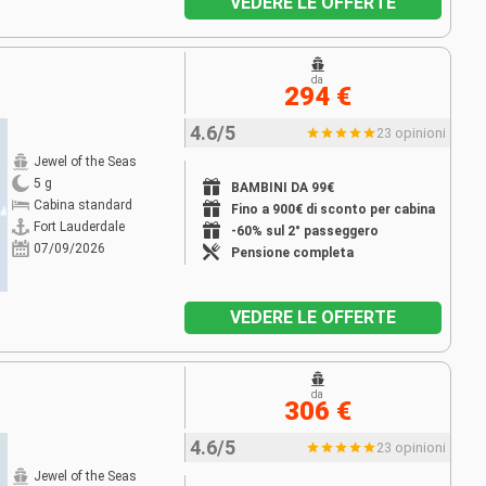
VEDERE LE OFFERTE
da
294 €
4.6/5
23 opinioni
Jewel of the Seas
5 g
BAMBINI DA 99€
Cabina standard
Fino a 900€ di sconto per cabina
Fort Lauderdale
-60% sul 2° passeggero
07/09/2026
Pensione completa
VEDERE LE OFFERTE
da
306 €
4.6/5
23 opinioni
Jewel of the Seas