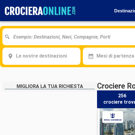
Destinazi
Le nostre destinazioni
Mesi di partenza
Crociere Ro
MIGLIORA LA TUA RICHIESTA
256
crociere
trov