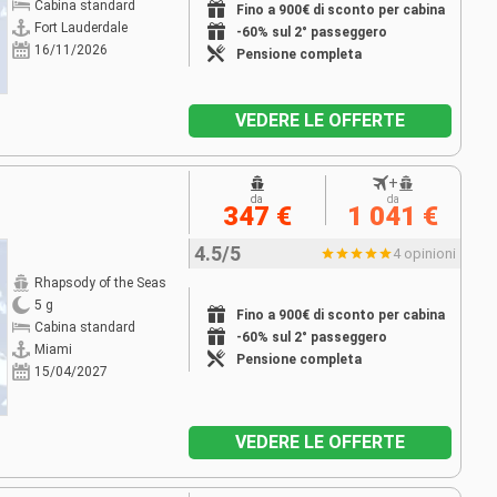
Cabina standard
Fino a 900€ di sconto per cabina
Fort Lauderdale
-60% sul 2° passeggero
16/11/2026
Pensione completa
VEDERE LE OFFERTE
+
da
da
347 €
1 041 €
4.5/5
4 opinioni
Rhapsody of the Seas
5 g
Fino a 900€ di sconto per cabina
Cabina standard
-60% sul 2° passeggero
Miami
Pensione completa
15/04/2027
VEDERE LE OFFERTE