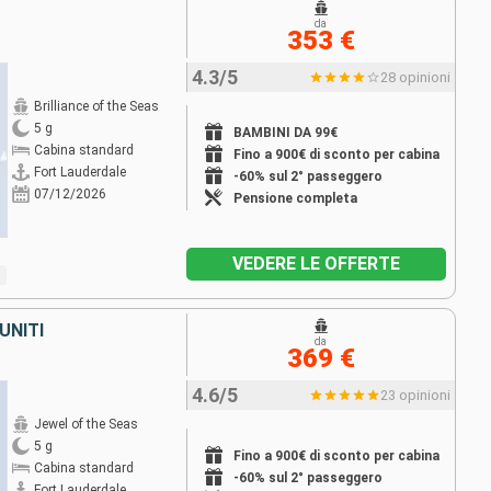
da
353 €
4.3/5
28 opinioni
Brilliance of the Seas
5 g
BAMBINI DA 99€
Cabina standard
Fino a 900€ di sconto per cabina
Fort Lauderdale
-60% sul 2° passeggero
07/12/2026
Pensione completa
VEDERE LE OFFERTE
UNITI
da
369 €
4.6/5
23 opinioni
Jewel of the Seas
5 g
Fino a 900€ di sconto per cabina
Cabina standard
-60% sul 2° passeggero
Fort Lauderdale