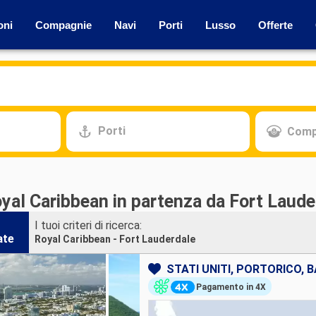
oni
Compagnie
Navi
Porti
Lusso
Offerte
Porti
Comp
yal Caribbean in partenza da Fort Laude
I tuoi criteri di ricerca:
ate
Royal Caribbean - Fort Lauderdale
STATI UNITI, PORTORICO,
Pagamento in 4X