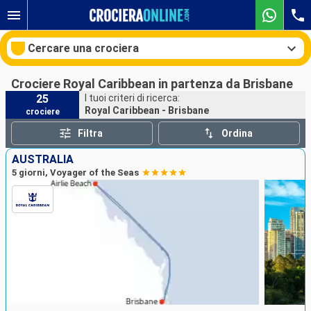
Cercare una crociera
Crociere Royal Caribbean in partenza da Brisbane
25
I tuoi criteri di ricerca:
Royal Caribbean - Brisbane
crociere
Le nostre destinazioni
Filtra
Ordina
Mesi di partenza
AUSTRALIA
5 giorni, Voyager of the Seas
Porti
Compagnie
Ricerca