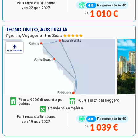
Partenza da Brisbane
Pagamento in 4X
ven 22 gen 2027
1 010 €
da
REGNO UNITO, AUSTRALIA
7 giorni, Voyager of the Seas
Fino a 900€ di sconto per
-60% sul 2° passeggero
cabina
Pensione completa
Partenza da Brisbane
Pagamento in 4X
ven 19 nov 2027
1 039 €
da