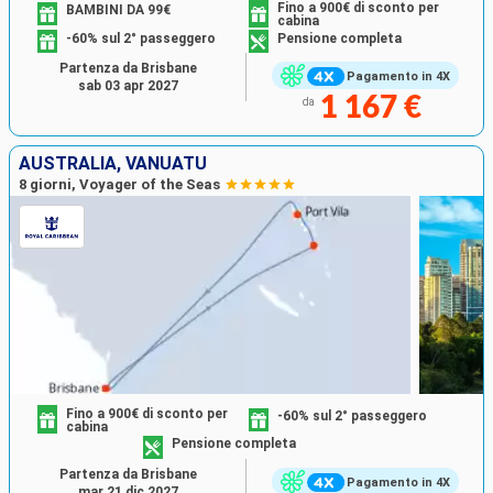
Fino a 900€ di sconto per
BAMBINI DA 99€
cabina
-60% sul 2° passeggero
Pensione completa
Partenza da Brisbane
Pagamento in 4X
sab 03 apr 2027
1 167 €
da
AUSTRALIA, VANUATU
8 giorni, Voyager of the Seas
Fino a 900€ di sconto per
-60% sul 2° passeggero
cabina
Pensione completa
Partenza da Brisbane
Pagamento in 4X
mar 21 dic 2027