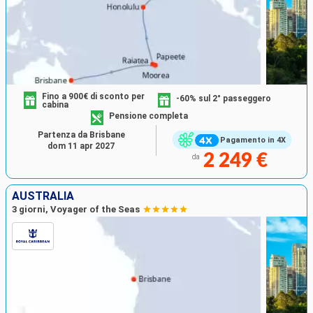
Fino a 900€ di sconto per
-60% sul 2° passeggero
cabina
Pensione completa
Partenza da Brisbane
Pagamento in 4X
dom 11 apr 2027
2 249 €
da
AUSTRALIA
3 giorni, Voyager of the Seas