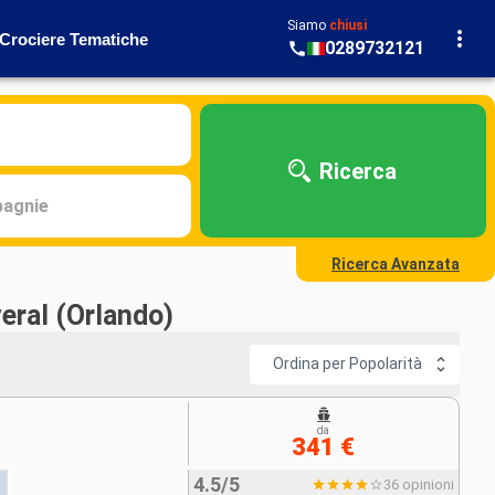
Siamo
chiusi
Crociere Tematiche
0289732121
Ricerca
agnie
Ricerca Avanzata
eral (Orlando)
Ordina per Popolarità
da
341 €
4.5/5
36 opinioni