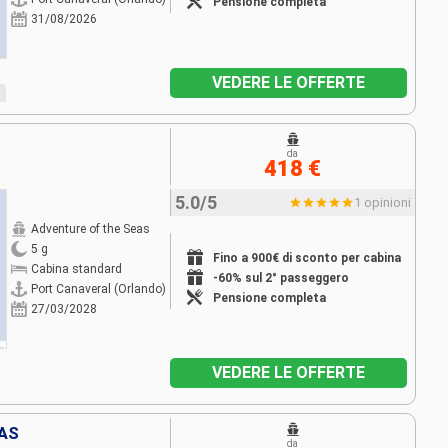
Pensione completa
31/08/2026
VEDERE LE OFFERTE
da
418 €
5.0/5
1 opinioni
Adventure of the Seas
5 g
Fino a 900€ di sconto per cabina
Cabina standard
-60% sul 2° passeggero
Port Canaveral (Orlando)
Pensione completa
27/03/2028
VEDERE LE OFFERTE
MAS
da