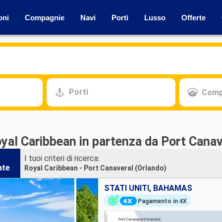
oni
Compagnie
Navi
Porti
Lusso
Offerte
Porti
Comp
yal Caribbean in partenza da Port Canav
I tuoi criteri di ricerca:
ate
Royal Caribbean - Port Canaveral (Orlando)
STATI UNITI, BAHAMAS
Pagamento in 4X