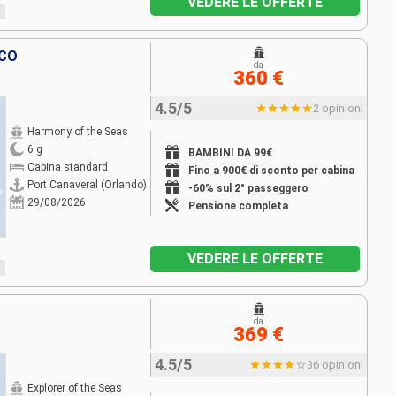
VEDERE LE OFFERTE
ICO
da
360 €
4.5/5
2 opinioni
Harmony of the Seas
6 g
BAMBINI DA 99€
Cabina standard
Fino a 900€ di sconto per cabina
Port Canaveral (Orlando)
-60% sul 2° passeggero
29/08/2026
Pensione completa
VEDERE LE OFFERTE
da
369 €
4.5/5
36 opinioni
Explorer of the Seas