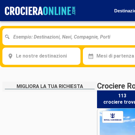
Destinazi
Le nostre destinazioni
Mesi di partenza
Crociere Ro
MIGLIORA LA TUA RICHIESTA
113
crociere
trov