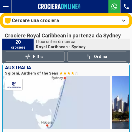
Cercare una crociera
Crociere Royal Caribbean in partenza da Sydney
20
I tuoi criteri di ricerca:
Royal Caribbean - Sydney
crociere
Le nostre destinazioni
Filtra
Ordina
Mesi di partenza
AUSTRALIA
5 giorni, Anthem of the Seas
Porti
Compagnie
Ricerca