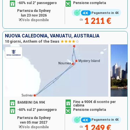
-60% sul 2° passeggero
Pensione completa
Partenza da Sydney
Pagamento in 4X
lun 23 nov 2026
1 211 €
Volo disponibile
da
NUOVA CALEDONIA, VANUATU, AUSTRALIA
10 giorni, Anthem of the Seas
Fino a 900€ di sconto per
BAMBINI DA 99€
cabina
-60% sul 2° passeggero
Pensione completa
Partenza da Sydney
Pagamento in 4X
ven 05 mar 2027
1 249 €
Volo disponibile
da