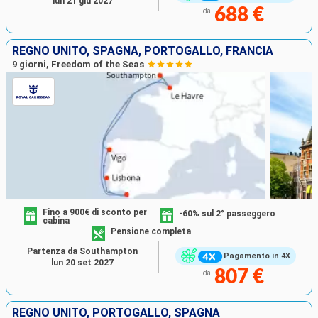
lun 21 giu 2027
688 €
da
REGNO UNITO, SPAGNA, PORTOGALLO, FRANCIA
9 giorni, Freedom of the Seas
Fino a 900€ di sconto per
-60% sul 2° passeggero
cabina
Pensione completa
Partenza da Southampton
Pagamento in 4X
lun 20 set 2027
807 €
da
REGNO UNITO, PORTOGALLO, SPAGNA