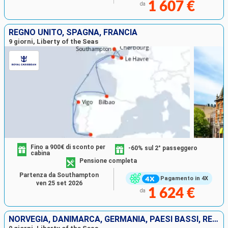
1 607 €
da
REGNO UNITO, SPAGNA, FRANCIA
9 giorni, Liberty of the Seas
Fino a 900€ di sconto per
-60% sul 2° passeggero
cabina
Pensione completa
Partenza da Southampton
Pagamento in 4X
ven 25 set 2026
1 624 €
da
NORVEGIA, DANIMARCA, GERMANIA, PAESI BASSI, REGNO UNITO