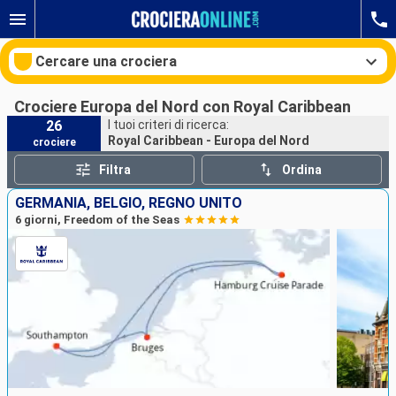
Cercare una crociera
Crociere Europa del Nord con Royal Caribbean
26
I tuoi criteri di ricerca:
Royal Caribbean - Europa del Nord
crociere
Le nostre destinazioni
Filtra
Ordina
Mesi di partenza
GERMANIA, BELGIO, REGNO UNITO
6 giorni, Freedom of the Seas
Porti
Compagnie
Ricerca