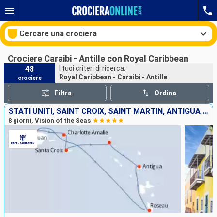
Cercare una crociera
Crociere Caraibi - Antille con Royal Caribbean
48
I tuoi criteri di ricerca:
Royal Caribbean - Caraibi - Antille
crociere
Le nostre destinazioni
Filtra
Ordina
Mesi di partenza
STATI UNITI, SAINT CROIX, SAINT MARTIN, ANTIGUA E BARBUDA, DOMINICA, PORTORICO
8 giorni, Vision of the Seas
Porti
Compagnie
Ricerca