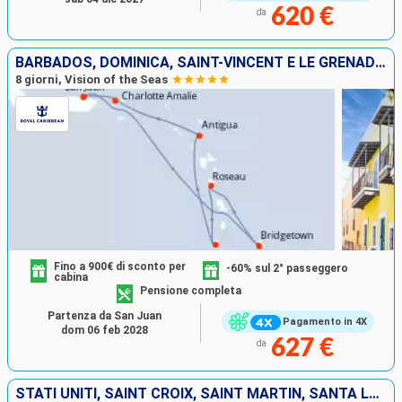
620 €
da
BARBADOS, DOMINICA, SAINT-VINCENT E LE GRENADINE, ANTIGUA E BARBUDA, STATI UNITI, PORTORICO
8 giorni, Vision of the Seas
Fino a 900€ di sconto per
-60% sul 2° passeggero
cabina
Pensione completa
Partenza da San Juan
Pagamento in 4X
dom 06 feb 2028
627 €
da
STATI UNITI, SAINT CROIX, SAINT MARTIN, SANTA LUCIA, SAN CRISTOFORO E NEVIS, PORTORICO