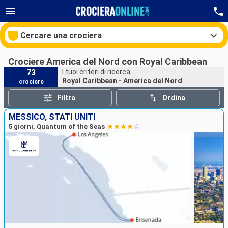
Cercare una crociera
Crociere America del Nord con Royal Caribbean
73
I tuoi criteri di ricerca:
Royal Caribbean - America del Nord
crociere
Le nostre destinazioni
Filtra
Ordina
Mesi di partenza
MESSICO, STATI UNITI
5 giorni, Quantum of the Seas
Porti
Compagnie
Ricerca