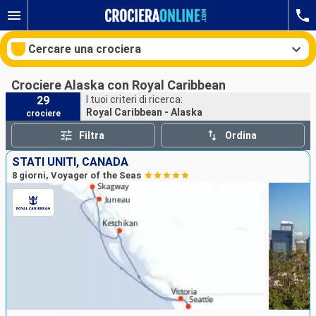
Cercare una crociera
Crociere Alaska con Royal Caribbean
29
I tuoi criteri di ricerca:
Royal Caribbean - Alaska
crociere
Le nostre destinazioni
Filtra
Ordina
Mesi di partenza
STATI UNITI, CANADA
8 giorni, Voyager of the Seas
Porti
Compagnie
Ricerca