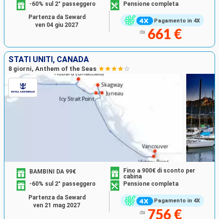
-60% sul 2° passeggero
Pensione completa
Partenza da Seward
Pagamento in 4X
ven 04 giu 2027
661 €
da
STATI UNITI, CANADA
8 giorni, Anthem of the Seas
Fino a 900€ di sconto per
BAMBINI DA 99€
cabina
-60% sul 2° passeggero
Pensione completa
Partenza da Seward
Pagamento in 4X
ven 21 mag 2027
756 €
da