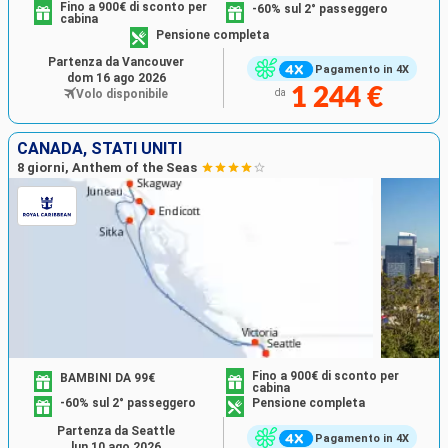
Fino a 900€ di sconto per
-60% sul 2° passeggero
cabina
Pensione completa
Partenza da Vancouver
Pagamento in 4X
dom 16 ago 2026
1 244 €
Volo disponibile
da
CANADA, STATI UNITI
8 giorni, Anthem of the Seas
Fino a 900€ di sconto per
BAMBINI DA 99€
cabina
-60% sul 2° passeggero
Pensione completa
Partenza da Seattle
Pagamento in 4X
lun 10 ago 2026