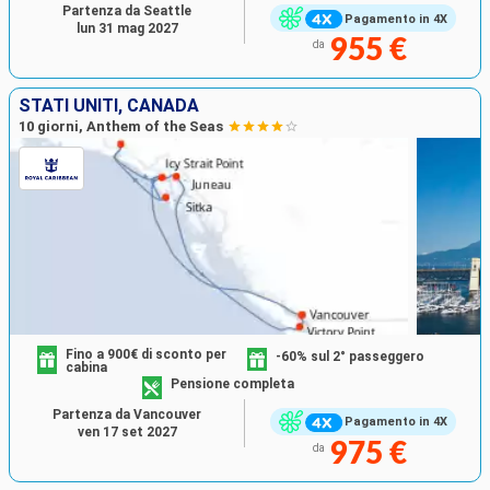
Partenza da Seattle
Pagamento in 4X
lun 31 mag 2027
955 €
da
STATI UNITI, CANADA
10 giorni, Anthem of the Seas
Fino a 900€ di sconto per
-60% sul 2° passeggero
cabina
Pensione completa
Partenza da Vancouver
Pagamento in 4X
ven 17 set 2027
975 €
da