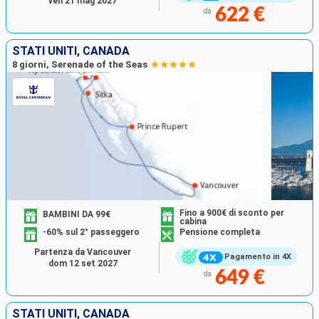
ven 21 mag 2027
622 €
da
STATI UNITI, CANADA
8 giorni, Serenade of the Seas
Fino a 900€ di sconto per
BAMBINI DA 99€
cabina
-60% sul 2° passeggero
Pensione completa
Partenza da Vancouver
Pagamento in 4X
dom 12 set 2027
649 €
da
STATI UNITI, CANADA