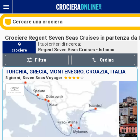
Cercare una crociera
Crociere Regent Seven Seas Cruises in partenza da 
9
I tuoi criteri di ricerca:
Regent Seven Seas Cruises - Istanbul
crociere
Le nostre destinazioni
Filtra
Ordina
Mesi di partenza
TURCHIA, GRECIA, MONTENEGRO, CROAZIA, ITALIA
8 giorni, Seven Seas Voyager
Porti
Compagnie
Ricerca