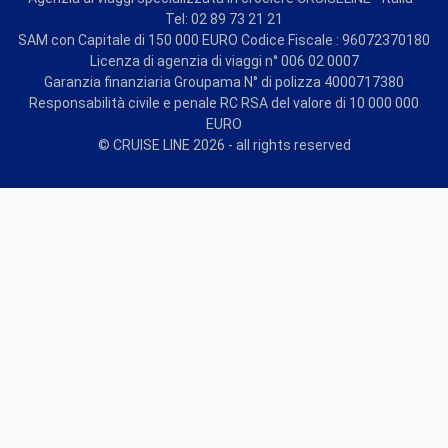
Tel: 02 89 73 21 21
SAM con Capitale di 150 000 EURO Codice Fiscale : 96072370180
Licenza di agenzia di viaggi n° 006 02 0007
Garanzia finanziaria Groupama N° di polizza 4000717380
Responsabilità civile e penale RC RSA del valore di 10 000 000
EURO
© CRUISE LINE 2026 - all rights reserved