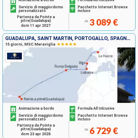
Animazione a bordo
Formula All Inlcusive
Servizio di maggiordomo
Pacchetto Internet Browse
personalizzato
incluso
Partenza da Pointe a
pitre(Guadalupa)
3 089 €
da
dom 11 apr 2027
GUADALUPA, SAINT MARTIN, PORTOGALLO, SPAGNA, FRANCIA
15 giorni, MSC Meraviglia
Animazione a bordo
Formula All Inlcusive
Servizio di maggiordomo
Pacchetto Internet Browse
personalizzato
incluso
Partenza da Pointe a
pitre(Guadalupa)
6 729 €
da
dom 23 apr 2028