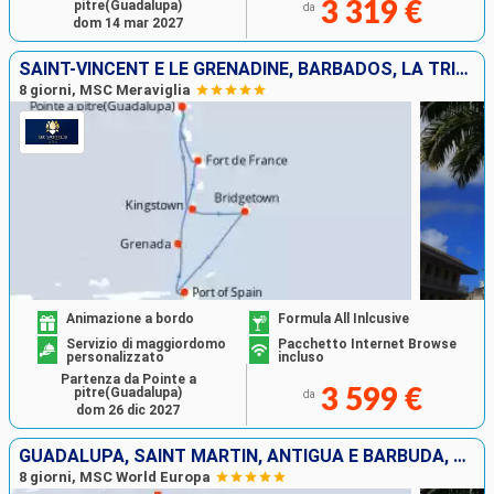
pitre(Guadalupa)
3 319 €
da
dom 14 mar 2027
SAINT-VINCENT E LE GRENADINE, BARBADOS, LA TRINIDAD ETOBAGO, GRENADA, MARTINICA, GUADALUPA
8 giorni, MSC Meraviglia
Animazione a bordo
Formula All Inlcusive
Servizio di maggiordomo
Pacchetto Internet Browse
personalizzato
incluso
Partenza da Pointe a
pitre(Guadalupa)
3 599 €
da
dom 26 dic 2027
GUADALUPA, SAINT MARTIN, ANTIGUA E BARBUDA, DOMINICA, MARTINICA
8 giorni, MSC World Europa