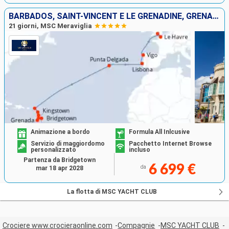
BARBADOS, SAINT-VINCENT E LE GRENADINE, GRENADA, MARTINICA, GUADALUPA, SAINT MARTIN, PORTOGALLO, SPAGNA, FRANCIA, REGNO UNITO
21 giorni, MSC Meraviglia
Animazione a bordo
Formula All Inlcusive
Servizio di maggiordomo
Pacchetto Internet Browse
personalizzato
incluso
Partenza da Bridgetown
6 699 €
da
mar 18 apr 2028
La flotta di MSC YACHT CLUB
Crociere www.crocieraonline.com
Compagnie
MSC YACHT CLUB