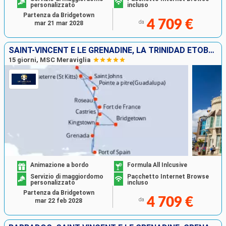
personalizzato
incluso
Partenza da Bridgetown
4 709 €
da
mar 21 mar 2028
SAINT-VINCENT E LE GRENADINE, LA TRINIDAD ETOBAGO, GRENADA, GUADALUPA, SAINT MARTIN, ANTIGUA E BARBUDA, DOMINICA, MARTINICA, SANTA LUCIA, BARBADOS
15 giorni, MSC Meraviglia
Animazione a bordo
Formula All Inlcusive
Servizio di maggiordomo
Pacchetto Internet Browse
personalizzato
incluso
Partenza da Bridgetown
4 709 €
da
mar 22 feb 2028