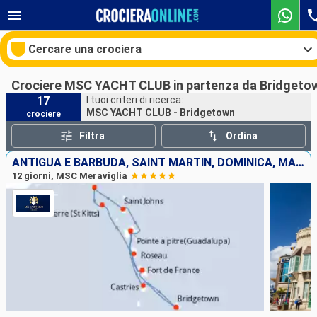
Cercare una crociera
Crociere MSC YACHT CLUB in partenza da Bridgeto
17
I tuoi criteri di ricerca:
MSC YACHT CLUB - Bridgetown
crociere
Le nostre destinazioni
Filtra
Ordina
Mesi di partenza
ANTIGUA E BARBUDA, SAINT MARTIN, DOMINICA, MARTINICA, GUADALUPA, SANTA LUCIA, BARBADOS
12 giorni, MSC Meraviglia
Porti
Compagnie
Ricerca