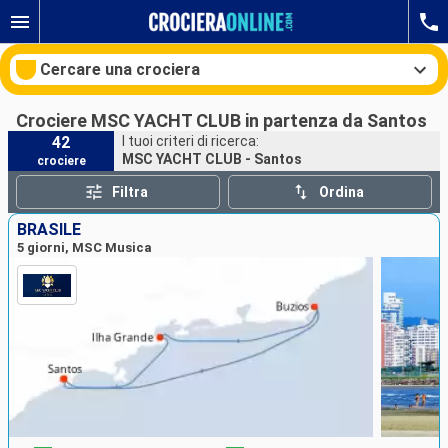
Cercare una crociera
Crociere MSC YACHT CLUB in partenza da Santos
42
I tuoi criteri di ricerca:
MSC YACHT CLUB - Santos
crociere
Le nostre destinazioni
Filtra
Ordina
Mesi di partenza
BRASILE
5 giorni, MSC Musica
Porti
Compagnie
Ricerca