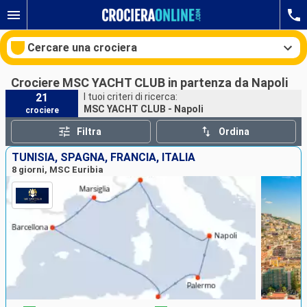
Cercare una crociera
Crociere MSC YACHT CLUB in partenza da Napoli
21
I tuoi criteri di ricerca:
MSC YACHT CLUB - Napoli
crociere
Le nostre destinazioni
Filtra
Ordina
Mesi di partenza
TUNISIA, SPAGNA, FRANCIA, ITALIA
8 giorni, MSC Euribia
Porti
Compagnie
Ricerca