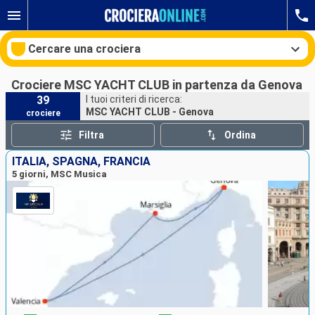
Cercare una crociera
Crociere MSC YACHT CLUB in partenza da Genova
39
I tuoi criteri di ricerca:
MSC YACHT CLUB - Genova
crociere
Le nostre destinazioni
Filtra
Ordina
Mesi di partenza
ITALIA, SPAGNA, FRANCIA
5 giorni, MSC Musica
Porti
Compagnie
Ricerca