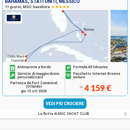
BAHAMAS, STATI UNITI, MESSICO
11 giorni, MSC Seashore
Animazione a bordo
Formula All Inlcusive
Servizio di maggiordomo
Pacchetto Internet Browse
personalizzato
incluso
Partenza da Port Canaveral
(Orlando)
4 159 €
da
gio 15 ott 2026
VEDI PIÙ CROCIERE
La flotta di MSC YACHT CLUB