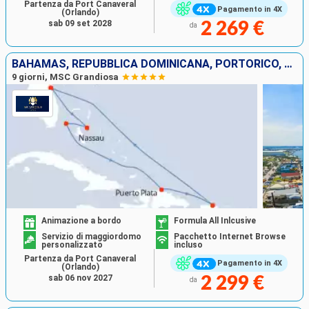
Partenza da Port Canaveral
Pagamento in 4X
(Orlando)
sab 09 set 2028
2 269 €
da
BAHAMAS, REPUBBLICA DOMINICANA, PORTORICO, STATI UNITI
9 giorni, MSC Grandiosa
Animazione a bordo
Formula All Inlcusive
Servizio di maggiordomo
Pacchetto Internet Browse
personalizzato
incluso
Partenza da Port Canaveral
Pagamento in 4X
(Orlando)
sab 06 nov 2027
2 299 €
da