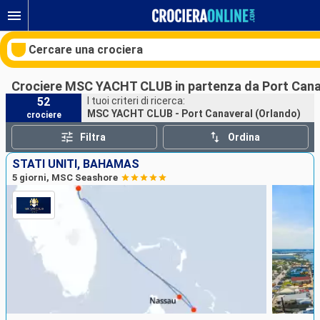
Cercare una crociera
Crociere MSC YACHT CLUB in partenza da Port Cana
52
I tuoi criteri di ricerca:
MSC YACHT CLUB - Port Canaveral (Orlando)
crociere
Le nostre destinazioni
Filtra
Ordina
Mesi di partenza
STATI UNITI, BAHAMAS
5 giorni, MSC Seashore
Porti
Compagnie
Ricerca