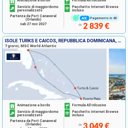
Animazione a bordo
Formula All Inlcusive
Servizio di maggiordomo
Pacchetto Internet Browse
personalizzato
incluso
Partenza da Port Canaveral
Pagamento in 4X
(Orlando)
sab 27 nov 2027
2 839 €
da
ISOLE TURKS E CAICOS, REPUBBLICA DOMINICANA, BAHAMAS, STATI UNITI
7 giorni, MSC World Atlantic
Animazione a bordo
Formula All Inlcusive
Servizio di maggiordomo
Pacchetto Internet Browse
personalizzato
incluso
Partenza da Port Canaveral
(Orlando)
3 049 €
da