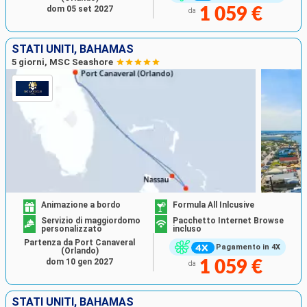
dom 05 set 2027
1 059 €
da
STATI UNITI, BAHAMAS
5 giorni, MSC Seashore
Animazione a bordo
Formula All Inlcusive
Servizio di maggiordomo
Pacchetto Internet Browse
personalizzato
incluso
Partenza da Port Canaveral
Pagamento in 4X
(Orlando)
dom 10 gen 2027
1 059 €
da
STATI UNITI, BAHAMAS