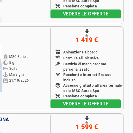
della MSC Aurea Spa
Pensione completa
VEDERE LE OFFERTE
da
1 419 €
Animazione a bordo
MSC Euribia
Formula All Inlcusive
5 g
Servizio di maggiordomo
Suite
personalizzato
Marsiglia
Pacchetto Internet Browse
incluso
21/10/2026
Accesso gratuito all'area termale
della MSC Aurea Spa
Pensione completa
VEDERE LE OFFERTE
AGNA
da
1 599 €