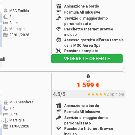
Animazione a bordo
MSC Euribia
Formula All Inlcusive
8 g
Servizio di maggiordomo
Suite
personalizzato
Marsiglia
Pacchetto Internet Browse
incluso
23/01/2028
Accesso gratuito all'area termale
della MSC Aurea Spa
Pensione completa
VEDERE LE OFFERTE
oli
da
1 599 €
4.5/5
2 opinioni
MSC Seashore
Animazione a bordo
7 g
Formula All Inlcusive
Suite
Servizio di maggiordomo
Marsiglia
personalizzato
11/04/2028
Pacchetto Internet Browse
incluso