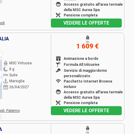
Accesso gratuito all'area termale
della MSC Aurea Spa
Pensione completa
VEDERE LE OFFERTE
oli
ALIA
da
1 609 €
Animazione a bordo
MSC Virtuosa
Formula All Inlcusive
8 g
Servizio di maggiordomo
Suite
personalizzato
Marsiglia
Pacchetto Internet Browse
incluso
26/04/2027
Accesso gratuito all'area termale
della MSC Aurea Spa
Pensione completa
VEDERE LE OFFERTE
oli,
Palermo
A
da