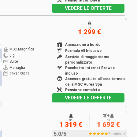
Pensione completa
VEDERE LE OFFERTE
da
1 299 €
Animazione a bordo
MSC Magnifica
Formula All Inlcusive
6 g
Servizio di maggiordomo
Suite
personalizzato
Marsiglia
Pacchetto Internet Browse
incluso
29/10/2027
Accesso gratuito all'area termale
della MSC Aurea Spa
Pensione completa
VEDERE LE OFFERTE
+
da
da
1 319 €
1 692 €
5.0/5
2 opinioni