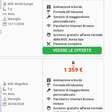
MSC World Europa
Animazione a bordo
5 g
Formula All Inlcusive
Suite
Servizio di maggiordomo
Marsiglia
personalizzato
13/11/2026
Pacchetto Internet Browse
incluso
Accesso gratuito all'area termale
della MSC Aurea Spa
Pensione completa
VEDERE LE OFFERTE
da
1 359 €
Animazione a bordo
MSC Magnifica
Formula All Inlcusive
5 g
Servizio di maggiordomo
Suite
personalizzato
Marsiglia
Pacchetto Internet Browse
incluso
30/04/2028
Accesso gratuito all'area termale