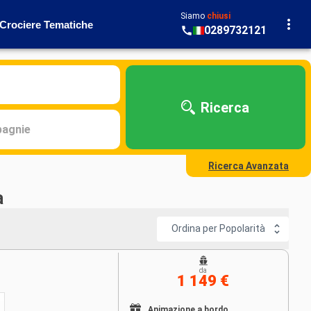
Siamo
chiusi
Crociere Tematiche
0289732121
Ricerca
agnie
Ricerca Avanzata
a
Ordina per Popolarità
da
1 149 €
Animazione a bordo