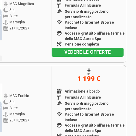
MSC Magnifica
Formula All Inlcusive
5 g
Servizio di maggiordomo
Suite
personalizzato
Marsiglia
Pacchetto Internet Browse
incluso
21/10/2027
Accesso gratuito all'area termale
della MSC Aurea Spa
Pensione completa
VEDERE LE OFFERTE
da
1 199 €
Animazione a bordo
MSC Euribia
Formula All Inlcusive
5 g
Servizio di maggiordomo
Suite
personalizzato
Marsiglia
Pacchetto Internet Browse
incluso
20/10/2027
Accesso gratuito all'area termale
della MSC Aurea Spa