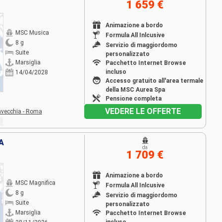
1 659 €
Animazione a bordo
MSC Musica
Formula All Inlcusive
8 g
Servizio di maggiordomo
Suite
personalizzato
Marsiglia
Pacchetto Internet Browse
incluso
14/04/2028
Accesso gratuito all'area termale
della MSC Aurea Spa
Pensione completa
VEDERE LE OFFERTE
avecchia - Roma
A
da
1 709 €
Animazione a bordo
MSC Magnifica
Formula All Inlcusive
8 g
Servizio di maggiordomo
Suite
personalizzato
Marsiglia
Pacchetto Internet Browse