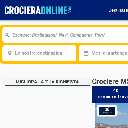
Destinazi
Le nostre destinazioni
Mesi di partenza
Crociere M
MIGLIORA LA TUA RICHIESTA
40
crociere
trov