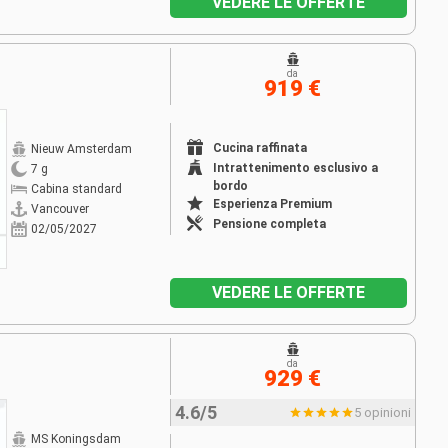
VEDERE LE OFFERTE
da
919 €
Cucina raffinata
Nieuw Amsterdam
Intrattenimento esclusivo a
7 g
bordo
Cabina standard
Esperienza Premium
Vancouver
Pensione completa
02/05/2027
VEDERE LE OFFERTE
da
929 €
4.6/5
5 opinioni
MS Koningsdam