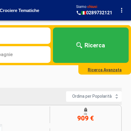
Siamo
chiusi
Crociere Tematiche
0289732121
Ricerca
agnie
Ricerca Avanzata
Ordina per Popolarità
da
909 €