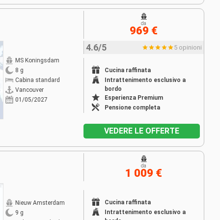
da
969 €
4.6/5
5 opinioni
MS Koningsdam
Cucina raffinata
8 g
Intrattenimento esclusivo a
Cabina standard
bordo
Vancouver
Esperienza Premium
01/05/2027
Pensione completa
VEDERE LE OFFERTE
da
1 009 €
Cucina raffinata
Nieuw Amsterdam
Intrattenimento esclusivo a
9 g