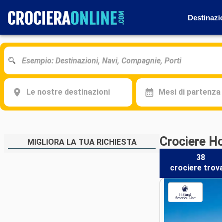
Destinazi
Le nostre destinazioni
Mesi di partenza
Crociere H
MIGLIORA LA TUA RICHIESTA
38
crociere
trov