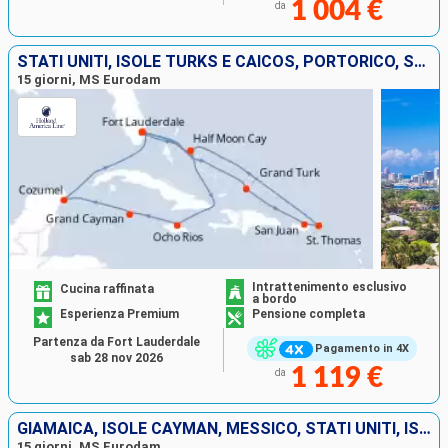
1 004 €
da
STATI UNITI, ISOLE TURKS E CAICOS, PORTORICO, SAINT THOMAS, BAHAMAS, GIAMAICA, ISOLE CAYMAN, MESSICO
15 giorni, MS Eurodam
Intrattenimento esclusivo
Cucina raffinata
a bordo
Esperienza Premium
Pensione completa
Partenza da Fort Lauderdale
Pagamento in 4X
sab 28 nov 2026
1 119 €
da
GIAMAICA, ISOLE CAYMAN, MESSICO, STATI UNITI, ISOLE TURKS E CAICOS, REPUBBLICA DOMINICANA, BAHAMAS
15 giorni, MS Eurodam