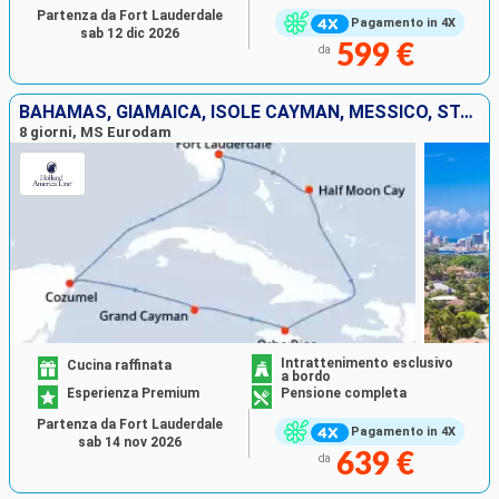
touch screen forniscono un'ampia gamma di
Partenza da Fort Lauderdale
Pagamento in 4X
sab 12 dic 2026
informazioni sulla tua crociera e sulla navigazione.
599 €
da
La nave ha stabilito il record nel settore delle crociere
BAHAMAS, GIAMAICA, ISOLE CAYMAN, MESSICO, STATI UNITI
vincendo il suo undicesimo punteggio perfetto
8 giorni, MS Eurodam
consecutivo di 100 su una ispezione di routine della
sanità pubblica degli Stati Uniti.
Intrattenimento esclusivo
Cucina raffinata
a bordo
Esperienza Premium
Pensione completa
Partenza da Fort Lauderdale
Pagamento in 4X
sab 14 nov 2026
639 €
da