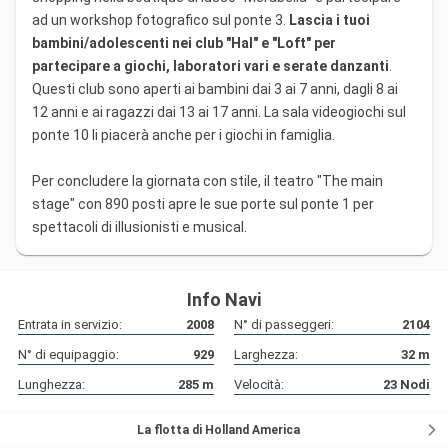
ad un workshop fotografico sul ponte 3.
Lascia i tuoi
bambini/adolescenti nei club "Hal" e "Loft" per
partecipare a giochi, laboratori vari e serate danzanti
.
Questi club sono aperti ai bambini dai 3 ai 7 anni, dagli 8 ai
12 anni e ai ragazzi dai 13 ai 17 anni. La sala videogiochi sul
ponte 10 li piacerà anche per i giochi in famiglia.
Per concludere la giornata con stile, il teatro "The main
stage" con 890 posti apre le sue porte sul ponte 1 per
spettacoli di illusionisti e musical.
Info Navi
Entrata in servizio:
2008
N° di passeggeri:
2104
N° di equipaggio:
929
Larghezza:
32
m
Lunghezza:
285
m
Velocità:
23
Nodi
La flotta di Holland America