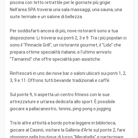
piscina con tetto retrattile per le giornate più grigie.
Nell'area SPA troverai una sala massaggi, una sauna, una
suite termale e un salone di bellezza.
Per soddisfarti ancora di più, nove ristoranti sono a tua
disposizione. Li troverai sui ponti 2, 3 e 9. Tra i più popolari ci
sono il "Pinnacle Grill", un ristorante gourmet, il "Lido" che
prepara ottime specialità italiane, e l'ultimo arrivato
"Tamarind" che offre specialità pan-asiatiche.
Rinfrescati in uno dei nove bar o saloni ubicati sui ponti 1, 2,
3, 9 e 11. Offrono tutti bevande tradizionali e caffè.
Sul ponte 9, ti aspetta un centro fitness con le sue
attrezzature e un'area dedicata allo sport. È possibile
giocare a pallacanestro, tennis, ping-pong o jogging.
Tra le altre attività a bordo potrai leggere in biblioteca,
giocare al Casinò, visitare la Galleria d'Arte sul ponte 2, fare
shopping nella boutique di lusso "Merabella" e partecipare