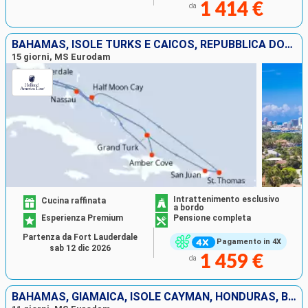
1 414 €
da
BAHAMAS, ISOLE TURKS E CAICOS, REPUBBLICA DOMINICANA, STATI UNITI, PORTORICO, SAINT THOMAS
15 giorni, MS Eurodam
Intrattenimento esclusivo
Cucina raffinata
a bordo
Esperienza Premium
Pensione completa
Partenza da Fort Lauderdale
Pagamento in 4X
sab 12 dic 2026
1 459 €
da
BAHAMAS, GIAMAICA, ISOLE CAYMAN, HONDURAS, BELIZE, MESSICO, STATI UNITI