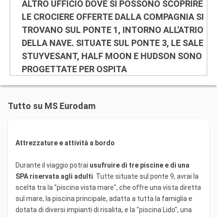
ALTRO UFFICIO DOVE SI POSSONO SCOPRIRE
LE CROCIERE OFFERTE DALLA COMPAGNIA SI
TROVANO SUL PONTE 1, INTORNO ALL'ATRIO
DELLA NAVE. SITUATE SUL PONTE 3, LE SALE
STUYVESANT, HALF MOON E HUDSON SONO
PROGETTATE PER OSPITA
Presso la Photo Gallery sul ponte 3 sono in vendita
attrezzature e accessori per la fotografia. In quest'area sono
Tutto su MS Eurodam
esposte anche le foto scattate a bordo e durante le soste. I
fotografi professionisti della Photo Gallery possono effettuare
shooting fotografici privati per i passeggeri che desiderano
immortalare il loro viaggio.
Attrezzature e attività a bordo
Durante il viaggio potrai
usufruire di tre piscine e di una
SPA riservata agli adulti
. Tutte situate sul ponte 9, avrai la
scelta tra la "piscina vista mare", che offre una vista diretta
sul mare, la piscina principale, adatta a tutta la famiglia e
dotata di diversi impianti di risalita, e la "piscina Lido", una