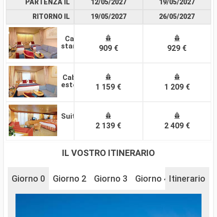
PARTENZA IL
12/05/2027
19/05/2027
RITORNO IL
19/05/2027
26/05/2027
Cabina
standard
909 €
929 €
Cabina
esterna
1 159 €
1 209 €
Suite
2 139 €
2 409 €
IL VOSTRO ITINERARIO
Giorno 0
Giorno 2
Giorno 3
Giorno 4
Itinerario
Giorno 5