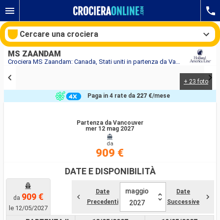
Cercare una crociera
MS ZAANDAM
Crociera MS Zaandam: Canada, Stati uniti in partenza da Vancouver
+ 23 foto
Le nostre destinazioni
Paga in 4 rate da
227 €
/mese
Mesi di partenza
Partenza da Vancouver
mer 12 mag 2027
Porti
Compagnie
da
909 €
Ricerca
DATE E DISPONIBILITÀ
maggio
Date
Date
909 €
da
Precedenti
Successive
2027
le 12/05/2027