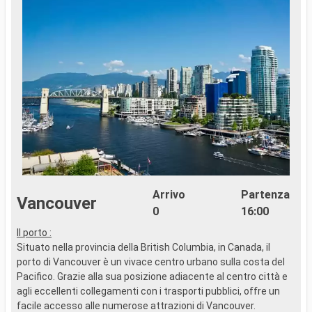
Arrivo
Partenza
Vancouver
0
16:00
Il porto :
T
Situato nella provincia della British Columbia, in Canada, il
n
porto di Vancouver è un vivace centro urbano sulla costa del
c
Pacifico. Grazie alla sua posizione adiacente al centro città e
agli eccellenti collegamenti con i trasporti pubblici, offre un
facile accesso alle numerose attrazioni di Vancouver.