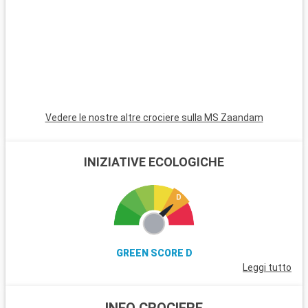
un tranquillo ambiente costiero. La Sea-to-Sky Highway, che
conduce a Squamish e Whistler, offre panorami
impressionanti di fiordi, montagne e oceano.
Vedere le nostre altre crociere sulla MS Zaandam
INIZIATIVE ECOLOGICHE
GREEN SCORE D
Leggi tutto