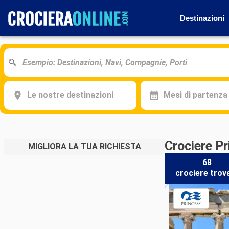
Destinazioni
Le nostre destinazioni
Mesi di partenza
Crociere Pr
MIGLIORA LA TUA RICHIESTA
68
crociere
trov