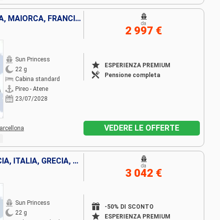
GRECIA, MONTENEGRO, SPAGNA, MAIORCA, FRANCIA, ITALIA, TURCHIA
da
2 997 €
Sun Princess
ESPERIENZA PREMIUM
22 g
Pensione completa
Cabina standard
Pireo - Atene
23/07/2028
VEDERE LE OFFERTE
arcellona
MONTENEGRO, SPAGNA, FRANCIA, ITALIA, GRECIA, TURCHIA
da
3 042 €
Sun Princess
-50% DI SCONTO
22 g
ESPERIENZA PREMIUM