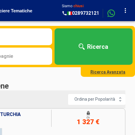
Siamo
chiusi
ciere Tematiche
0289732121
Ricerca
agnie
Ricerca Avanzata
ene
Ordina per Popolarità
 TURCHIA
da
1 327 €