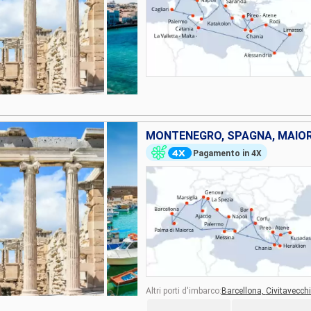
Pagamento in 4X
Altri porti d'imbarco:
Barcellona,
Civitavecch