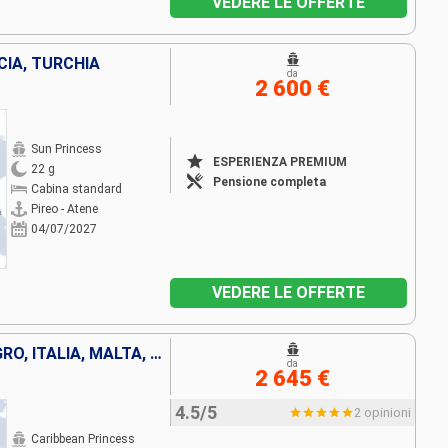
VEDERE LE OFFERTE
CIA, TURCHIA
da
2 600 €
Sun Princess
ESPERIENZA PREMIUM
22 g
Pensione completa
Cabina standard
Pireo - Atene
04/07/2027
VEDERE LE OFFERTE
ALBANIA, CROAZIA, MONTENEGRO, ITALIA, MALTA, EGITTO, CIPRO, GRECIA
da
2 645 €
4.5/5
2 opinioni
Caribbean Princess