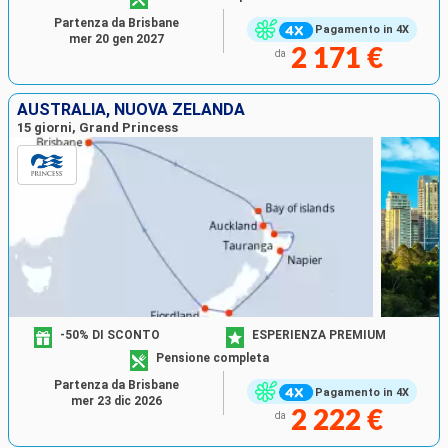
Partenza da Brisbane
Pagamento in 4X
mer 20 gen 2027
2 171 €
da
AUSTRALIA, NUOVA ZELANDA
15 giorni, Grand Princess
-50% DI SCONTO
ESPERIENZA PREMIUM
Pensione completa
Partenza da Brisbane
Pagamento in 4X
mer 23 dic 2026
2 222 €
da