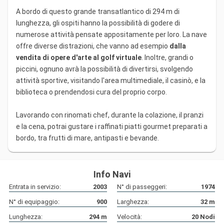
A bordo di questo grande transatlantico di 294 m di
lunghezza, gli ospiti hanno la possibilità di godere di
numerose attività pensate appositamente per loro. La nave
offre diverse distrazioni, che vanno ad esempio
dalla
vendita di opere d'arte al golf virtuale
. Inoltre, grandi o
piccini, ognuno avrà la possibilità di divertirsi, svolgendo
attività sportive, visitando l'area multimediale, il casinò, e la
biblioteca o prendendosi cura del proprio corpo.
Lavorando con rinomati chef, durante la colazione, il pranzi
e la cena, potrai gustare i raffinati piatti gourmet preparati a
bordo, tra frutti di mare, antipasti e bevande.
Info Navi
Entrata in servizio:
2003
N° di passeggeri:
1974
N° di equipaggio:
900
Larghezza:
32
m
Lunghezza:
294
m
Velocità:
20
Nodi