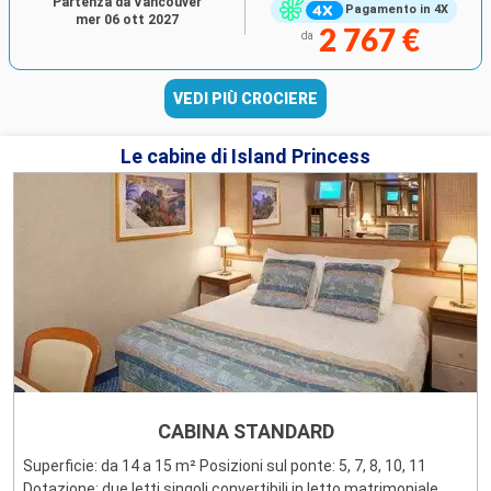
Partenza da Vancouver
Pagamento in 4X
mer 06 ott 2027
2 767 €
da
VEDI PIÙ CROCIERE
Le cabine di Island Princess
CABINA STANDARD
Superficie: da 14 a 15 m² Posizioni sul ponte: 5, 7, 8, 10, 11
Dotazione: due letti singoli convertibili in letto matrimoniale,