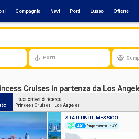
oni
Compagnie
Navi
Porti
Lusso
Offerte
Porti
Comp
incess Cruises in partenza da Los Angel
I tuoi criteri di ricerca:
ate
Princess Cruises - Los Angeles
STATI UNITI, MESSICO
Pagamento in 4X