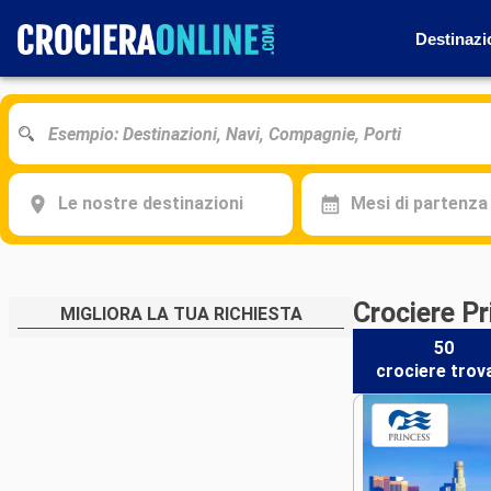
Destinazi
Le nostre destinazioni
Mesi di partenza
Crociere Pr
MIGLIORA LA TUA RICHIESTA
50
crociere
trov