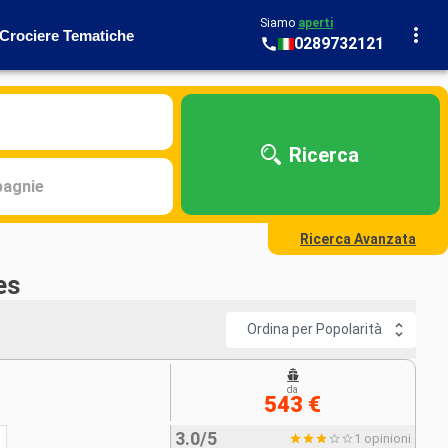
Siamo
aperti
Crociere Tematiche
0289732121
Ricerca
agnie
Ricerca Avanzata
es
Ordina per Popolarità
da
543 €
3.0/5
1 opinioni