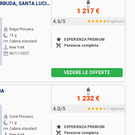
SAINT THOMAS, ANTIGUA E BARBUDA, SANTA LUCIA, BARBADOS, ARUBA, ISOLE TURKS E CAICOS, STATI UNITI
da
1 217 €
4.6/5
9 opinioni
Regal Princess
15 g
ESPERIENZA PREMIUM
Cabina standard
Pensione completa
New York
06/11/2027
VEDERE LE OFFERTE
BA
da
1 232 €
4.0/5
1 opinioni
Coral Princess
11 g
ESPERIENZA PREMIUM
Cabina standard
Pensione completa
New York