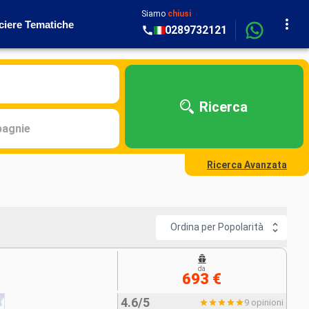
Siamo
chiusi
ciere Tematiche
0289732121
Ricerca
agnie
Ricerca Avanzata
Ordina per Popolarità
da
693 €
4.6/5
9 opinioni