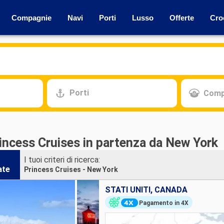
Compagnie
Navi
Porti
Lusso
Offerte
Cro
Porti
Comp
rincess Cruises in partenza da New York
I tuoi criteri di ricerca:
ate
Princess Cruises - New York
STATI UNITI, CANADA
Pagamento in 4X