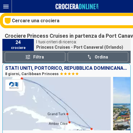
Cercare una crociera
Crociere Princess Cruises in partenza da Port Canav
24
I tuoi criteri di ricerca:
Princess Cruises - Port Canaveral (Orlando)
crociere
Le nostre destinazioni
Filtra
Ordina
Mesi di partenza
STATI UNITI, PORTORICO, REPUBBLICA DOMINICANA, ISOLE TURKS E CAICOS
8 giorni, Caribbean Princess
Porti
Compagnie
Ricerca