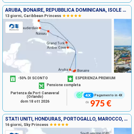
ARUBA, BONAIRE, REPUBBLICA DOMINICANA, ISOLE TURKS E CAICOS, BAHAMAS, STATI UNITI
13 giorni, Caribbean Princess
-50% DI SCONTO
ESPERIENZA PREMIUM
Pensione completa
Partenza da Port Canaveral
Pagamento in 4X
(Orlando)
dom 18 ott 2026
975 €
da
STATI UNITI, HONDURAS, PORTOGALLO, MAROCCO, SPAGNA, REGNO UNITO
16 giorni, Sky Princess