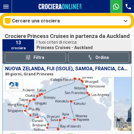
Cercare una crociera
Crociere Princess Cruises in partenza da Auckland
13
I tuoi criteri di ricerca:
Princess Cruises - Auckland
crociere
Le nostre destinazioni
Filtra
Ordina
Mesi di partenza
NUOVA ZELANDA, FIJI (ISOLE), SAMOA, FRANCIA, CANADA, STATI UNITI, GIAPPONE, TAIWAN, CINA, VIETNAM, SINGAPORE, INDONESIA, AUSTRALIA
80 giorni, Grand Princess
Porti
Compagnie
Ricerca