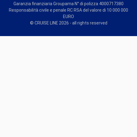
Garanzia finanziaria Groupama N° di polizza 4000717380
Responsabilità civile e penale RC RSA del valore di 10 000 000
EURO
© CRUISE LINE 2026 - all rights reserved