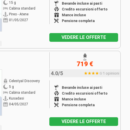
15 g
Bevande incluse ai pasti
Cabina standard
Credito escursioni offerto
Pireo - Atene
Mance incluse
01/05/2027
Pensione completa
VEDERE LE OFFERTE
da
719 €
4.0/5
1 opinioni
Celestyal Discovery
5 g
Bevande incluse ai pasti
Cabina standard
Credito escursioni offerto
Kusadasi
Mance incluse
04/05/2027
Pensione completa
VEDERE LE OFFERTE