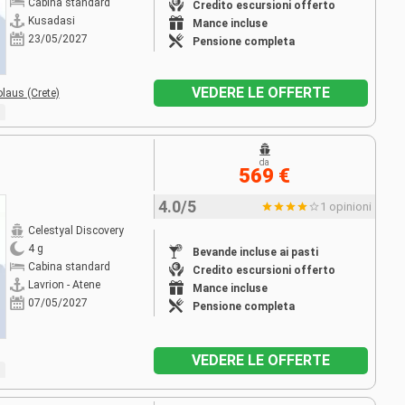
Cabina standard
Credito escursioni offerto
Kusadasi
Mance incluse
23/05/2027
Pensione completa
VEDERE LE OFFERTE
laus (Crete)
da
569 €
4.0/5
1 opinioni
Celestyal Discovery
4 g
Bevande incluse ai pasti
Cabina standard
Credito escursioni offerto
Lavrion - Atene
Mance incluse
07/05/2027
Pensione completa
VEDERE LE OFFERTE