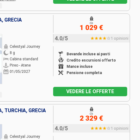
, GRECIA
da
1 029 €
4.0/5
1 opinioni
Celestyal Journey
8 g
Bevande incluse ai pasti
Cabina standard
Credito escursioni offerto
Pireo - Atene
Mance incluse
01/05/2027
Pensione completa
VEDERE LE OFFERTE
, TURCHIA, GRECIA
da
2 329 €
4.0/5
1 opinioni
Celestyal Journey