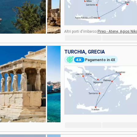
Altri porti d'imbarco:
Pireo - Atene,
Agios Niko
TURCHIA, GRECIA
Pagamento in 4X