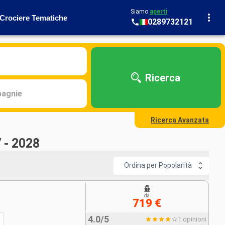
Siamo
aperti
Crociere Tematiche
0289732121
Ricerca
agnie
Ricerca Avanzata
 - 2028
Ordina per Popolarità
da
719 €
4.0/5
1 opinioni