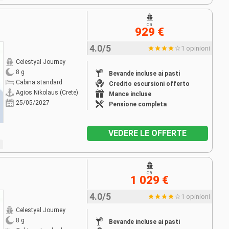
da
929 €
4.0/5
1 opinioni
Celestyal Journey
8 g
Bevande incluse ai pasti
Cabina standard
Credito escursioni offerto
Agios Nikolaus (Crete)
Mance incluse
25/05/2027
Pensione completa
VEDERE LE OFFERTE
da
1 029 €
4.0/5
1 opinioni
Celestyal Journey
8 g
Bevande incluse ai pasti