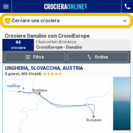
Cercare una crociera
Crociere Danubio con CroisiEurope
44
I tuoi criteri di ricerca:
CroisiEurope - Danubio
crociere
Le nostre destinazioni
Filtra
Ordina
Mesi di partenza
UNGHERIA, SLOVACCHIA, AUSTRIA
5 giorni, MS Vivaldi
Porti
Compagnie
Ricerca