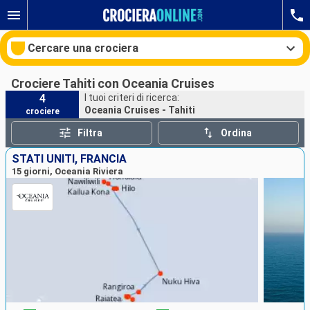
Cercare una crociera
Crociere Tahiti con Oceania Cruises
4
I tuoi criteri di ricerca:
Oceania Cruises - Tahiti
crociere
Le nostre destinazioni
Filtra
Ordina
Mesi di partenza
STATI UNITI, FRANCIA
15 giorni, Oceania Riviera
Porti
Compagnie
Ricerca