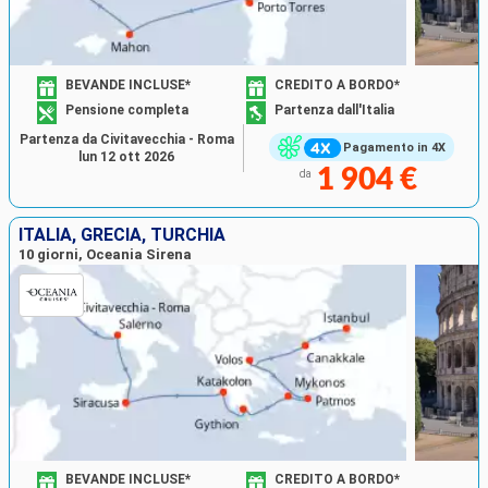
BEVANDE INCLUSE*
CREDITO A BORDO*
Pensione completa
Partenza dall'Italia
Partenza da Civitavecchia - Roma
Pagamento in 4X
lun 12 ott 2026
1 904 €
da
ITALIA, GRECIA, TURCHIA
10 giorni, Oceania Sirena
BEVANDE INCLUSE*
CREDITO A BORDO*