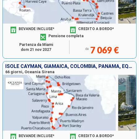
BEVANDE INCLUSE*
CREDITO A BORDO*
Pensione completa
Partenza da Miami
7 069 €
da
dom 21 nov 2027
ISOLE CAYMAN, GIAMAICA, COLOMBIA, PANAMA, EQUATORE, PERÙ, CILE, ISOLE MALVINE , ARGENTINA, URUGUAY, BRASILE, BARBADOS, GUADALUPA, SAINT-VINCENT E LE GRENADINE, STATI UNITI
66 giorni, Oceania Sirena
BEVANDE INCLUSE*
CREDITO A BORDO*