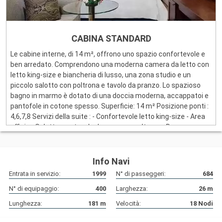
CABINA STANDARD
Le cabine interne, di 14 m², offrono uno spazio confortevole e
ben arredato. Comprendono una moderna camera da letto con
letto king-size e biancheria di lusso, una zona studio e un
piccolo salotto con poltrona e tavolo da pranzo. Lo spazioso
bagno in marmo è dotato di una doccia moderna, accappatoi e
pantofole in cotone spesso. Superficie: 14 m² Posizione ponti :
4,6,7,8 Servizi della suite : - Confortevole letto king-size - Area
ufficio - Salotto con tavolo da pranzo e poltrona - Bagno
moderno con doccia - Asciugamani in cotone spesso,
accappatoi e pantofole - Prodotti da bagno di lusso - TV a
schermo piatto - Cassetta di sicurezza - Asciugacapelli
Info Navi
Vantaggi: servizio in cabina due volte al giorno, servizio in
Entrata in servizio:
1999
N° di passeggeri:
684
camera tutto il giorno, bevande analcoliche gratuite rifornite
N° di equipaggio:
400
Larghezza:
26
m
ogni giorno nel minibar refrigerato, prodotti Bulgari, sistema TV
interattivo con film on-demand e accesso Wi-Fi incluso.
Lunghezza:
181
m
Velocità:
18
Nodi