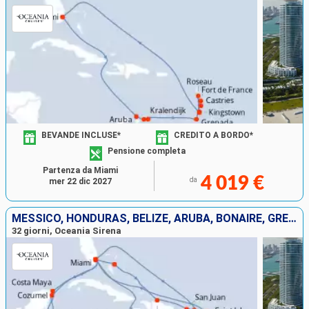
da fare con amici o in famiglia. La nave è anche dotata
di rete Wi-Fi per rimanere in contatto con il mondo.
BEVANDE INCLUSE*
CREDITO A BORDO*
Pensione completa
Partenza da Miami
4 019 €
da
mer 22 dic 2027
MESSICO, HONDURAS, BELIZE, ARUBA, BONAIRE, GRENADA, SANTA LUCIA, GUADALUPA, SAINT MARTIN, STATI UNITI, BAHAMAS, REPUBBLICA DOMINICANA, PORTORICO, ANTIGUA E BARBUDA, FRANCIA, SAINT-VINCENT E LE GRENADI
32 giorni, Oceania Sirena