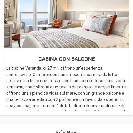
CABINA CON BALCONE
Le cabine Veranda, di 27 m², offrono un'esperienza
confortevole. Comprendono una moderna camera da letto
dotata di un letto queen-size con biancheria di lusso, una zona
scrivania, una poltrona e un tavolo da pranzo. Le ampie finestre
offrono una splendida vista sul mare, con un grande balcone e
una terrazza arredati con 2 poltrone e un tavolo da esterno. Lo
spazioso bagno in marmo è dotato di una doccia moderna e di
accappatoi in cotone spesso. Superficie: 27 m² Posizione ponti
: 7,8 Attrezzatura della cabina : - Confortevole letto queen-size
- Bagno in marmo con grande vanity unit e doccia moderna -
Scrivania - Poltrona e tavolo da pranzo - Prodotti da bagno di
Info Navi