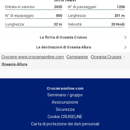
lusso - Televisore interattivo - Accappatoi e pantofole in
Entrata in servizio:
2025
N° di passeggeri:
1200
cotone spesso - Soffici asciugamani da bagno in cotone -
N° di equipaggio:
800
Larghezza:
251
m
Cassetta di sicurezza - Asciugacapelli Terrazza : Un'ampia
terrazza con vista sull'oceano con 2 poltrone e un tavolo.
Lunghezza:
32
m
Velocità:
20
Nodi
Vantaggi: bevande analcoliche gratuite rifornite ogni giorno nel
minibar refrigerato, servizio di pulizia due volte al giorno,
La flotta di Oceania Cruises
servizio in camera disponibile tutto il giorno, sistema TV
interattivo con film on-demand e accesso Wi-Fi incluso.
Le destinazioni di Oceania Allura
Crociere www.crocieraonline.com
Compagnie
Oceania Cruises
Oceania Allura
Crocieraonline.com
Seminario / gruppo
Assicurazione
Sicurezza
Cookie CRUISELINE
Carta di protezione dei dati personali