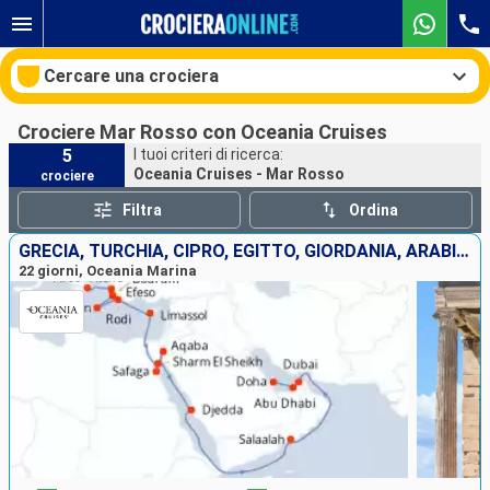
Cercare una crociera
Crociere Mar Rosso con Oceania Cruises
5
I tuoi criteri di ricerca:
Oceania Cruises - Mar Rosso
crociere
Le nostre destinazioni
Filtra
Ordina
Mesi di partenza
GRECIA, TURCHIA, CIPRO, EGITTO, GIORDANIA, ARABIA SAUDITA, OMAN, EMIRATI ARABI UNITI, QATAR
22 giorni, Oceania Marina
Porti
Compagnie
Ricerca