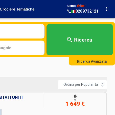
Siamo
chiusi
Crociere Tematiche
0289732121
Ricerca
agnie
Ricerca Avanzata
Ordina per Popolarità
STATI UNITI
da
1 649 €