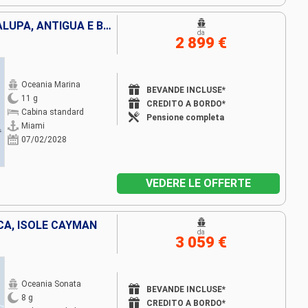
BAHAMAS, PORTORICO, GUADALUPA, ANTIGUA E BARBUDA, SAINT MARTIN, REPUBBLICA DOMINICANA, STATI UNITI
da
2 899 €
Oceania Marina
BEVANDE INCLUSE*
11 g
CREDITO A BORDO*
Cabina standard
Pensione completa
Miami
07/02/2028
VEDERE LE OFFERTE
ICA, ISOLE CAYMAN
da
3 059 €
Oceania Sonata
BEVANDE INCLUSE*
8 g
CREDITO A BORDO*