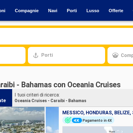
oni
Compagnie
Navi
Porti
Lusso
Offerte
Porti
Comp
araibi - Bahamas con Oceania Cruises
I tuoi criteri di ricerca:
ate
Oceania Cruises - Caraibi - Bahamas
MESSICO, HONDURAS, BELIZE, 
Pagamento in 4X