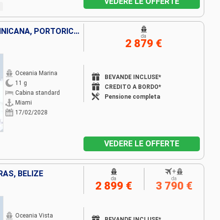
VEDERE LE OFFERTE
STATI UNITI, REPUBBLICA DOMINICANA, PORTORICO, GROENLANDIA, GUADALUPA, FRANCIA, SAINT MARTIN
da
2 879 €
Oceania Marina
BEVANDE INCLUSE*
11 g
CREDITO A BORDO*
Cabina standard
Pensione completa
Miami
17/02/2028
VEDERE LE OFFERTE
+
RAS, BELIZE
da
da
2 899 €
3 790 €
Oceania Vista
BEVANDE INCLUSE*