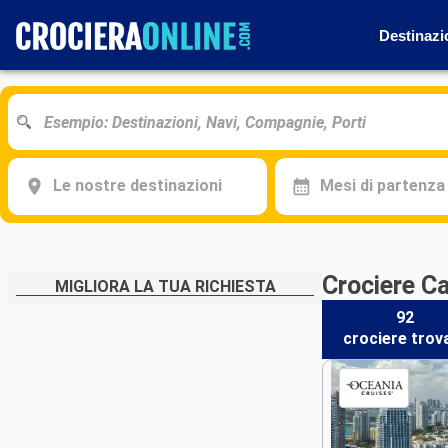
Destinazi
Le nostre destinazioni
Mesi di partenza
Crociere C
MIGLIORA LA TUA RICHIESTA
92
crociere
trov