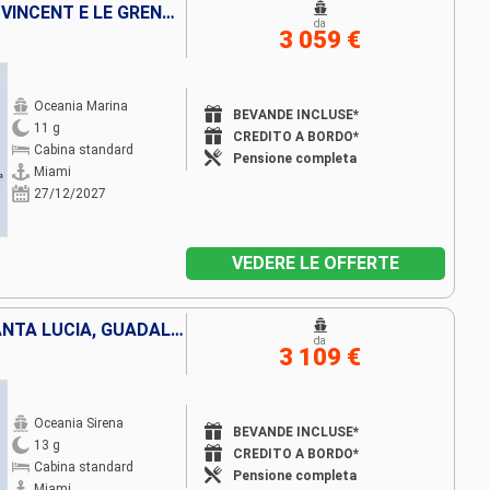
BAHAMAS, PORTORICO, SAINT-VINCENT E LE GRENADINE, GUADALUPA, FRANCIA, REPUBBLICA DOMINICANA, STATI UNITI
da
3 059 €
Oceania Marina
BEVANDE INCLUSE*
11 g
CREDITO A BORDO*
Cabina standard
Pensione completa
Miami
27/12/2027
VEDERE LE OFFERTE
ARUBA, BONAIRE, GRENADA, SANTA LUCIA, GUADALUPA, SAINT MARTIN, STATI UNITI
da
3 109 €
Oceania Sirena
BEVANDE INCLUSE*
13 g
CREDITO A BORDO*
Cabina standard
Pensione completa
Miami