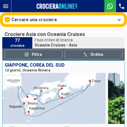
Cercare una crociera
Crociere Asia con Oceania Cruises
77
I tuoi criteri di ricerca:
Oceania Cruises - Asia
crociere
Le nostre destinazioni
Filtra
Ordina
Mesi di partenza
GIAPPONE, COREA DEL SUD
12 giorni, Oceania Riviera
Porti
Compagnie
Ricerca