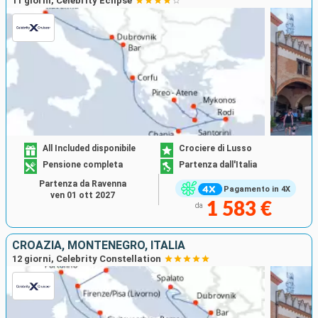
11 giorni, Celebrity Eclipse
All Included disponibile
Crociere di Lusso
Pensione completa
Partenza dall'Italia
Partenza da Ravenna
Pagamento in 4X
ven 01 ott 2027
1 583 €
da
CROAZIA, MONTENEGRO, ITALIA
12 giorni, Celebrity Constellation