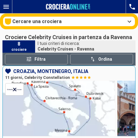
Cercare una crociera
Crociere Celebrity Cruises in partenza da Ravenna
8
I tuoi criteri di ricerca:
Celebrity Cruises - Ravenna
crociere
Le nostre destinazioni
Filtra
Ordina
Mesi di partenza
CROAZIA, MONTENEGRO, ITALIA
11 giorni, Celebrity Constellation
Porti
Compagnie
Ricerca