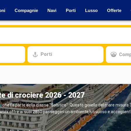
oni
Compagnie
Navi
Porti
Lusso
Offerte
Porti
Comp
te di crociere 2026 - 2027
s
che fa parte della classe "Solstice". Questo gioiello del mare misura 
l'Equinox offre ai suoi 2850 passeggeri un ambiente lussuoso e accoglien