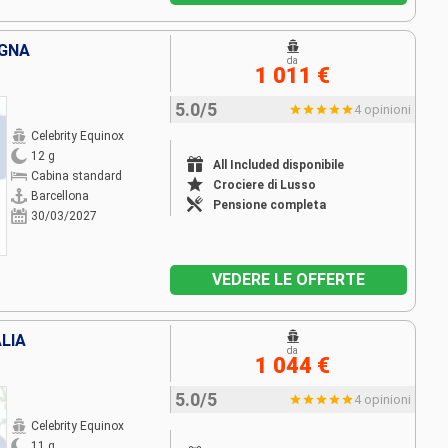
GNA
da
1 011 €
5.0/5
4 opinioni
Celebrity Equinox
12 g
All Included disponibile
Cabina standard
Crociere di Lusso
Barcellona
Pensione completa
30/03/2027
VEDERE LE OFFERTE
LIA
da
1 044 €
5.0/5
4 opinioni
Celebrity Equinox
11 g