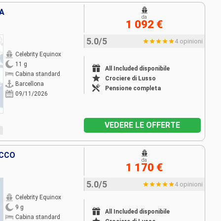
IA
da
1 092 €
5.0/5
4 opinioni
Celebrity Equinox
11 g
All Included disponibile
Cabina standard
Crociere di Lusso
Barcellona
Pensione completa
09/11/2026
VEDERE LE OFFERTE
OCCO
da
1 170 €
5.0/5
4 opinioni
Celebrity Equinox
9 g
All Included disponibile
Cabina standard