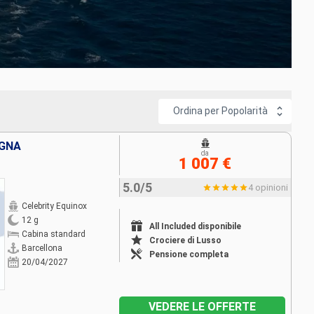
e diversi bar dove ascoltare musica e bere un cocktail. Sul ponte
nte un'esperienza ineguagliabile. La sontuosa AquaSpa® della
 centro fitness. L'Observation Lounge è il posto ideale per
Ordina per Popolarità
GNA
da
1 007 €
5.0/5
4 opinioni
Celebrity Equinox
12 g
All Included disponibile
Cabina standard
Crociere di Lusso
Barcellona
Pensione completa
20/04/2027
VEDERE LE OFFERTE