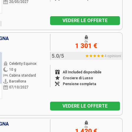
20/05/2027
VEDERE LE OFFERTE
GNA
da
1 301 €
5.0/5
4 opinioni
Celebrity Equinox
10 g
All Included disponibile
Cabina standard
Crociere di Lusso
Barcellona
Pensione completa
07/10/2027
VEDERE LE OFFERTE
GNA
da
1 420 €