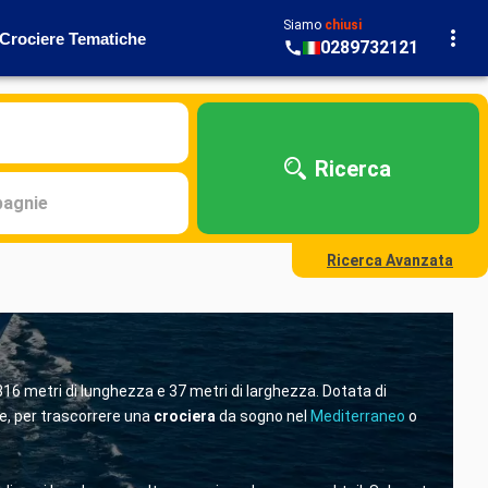
Siamo
chiusi
Crociere Tematiche
0289732121
Ricerca
agnie
Ricerca Avanzata
316 metri di lunghezza e 37 metri di larghezza. Dotata di
te, per trascorrere una
crociera
da sogno nel
Mediterraneo
o