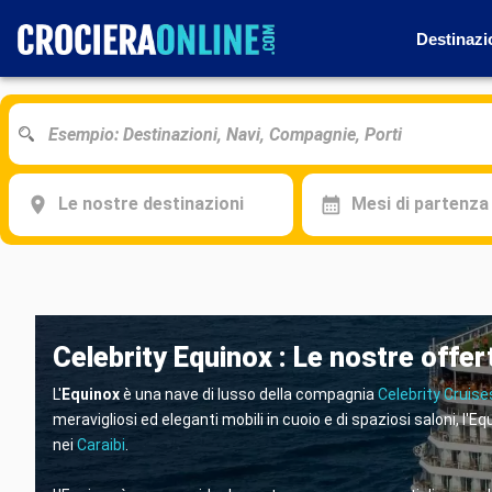
Destinazi
Le nostre destinazioni
Mesi di partenza
Celebrity Equinox : Le nostre offer
L'
Equinox
è una nave di lusso della compagnia
Celebrity Cruise
meravigliosi ed eleganti mobili in cuoio e di spaziosi saloni, 
nei
Caraibi
.