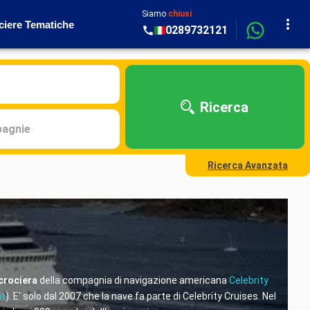
Siamo
chiusi
ciere Tematiche
0289732121
Ricerca
agnie
Ricerca Avanzata
crociera
della compagnia di navigazione americana
Celebrity
t
). E' solo dal 2007 che la nave fa parte di Celebrity Cruises. Nel