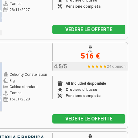
Crociere di Lusso
Tampa
Pensione completa
28/11/2027
VEDERE LE OFFERTE
da
516 €
4.5/5
24 opinioni
Celebrity Constellation
8 g
All Included disponibile
Cabina standard
Crociere di Lusso
Tampa
Pensione completa
16/01/2028
VEDERE LE OFFERTE
STATI UNITI, SAINT MARTIN, ANTIGUA E BARBUDA, SANTA LUCIA, BARBADOS, PORTORICO