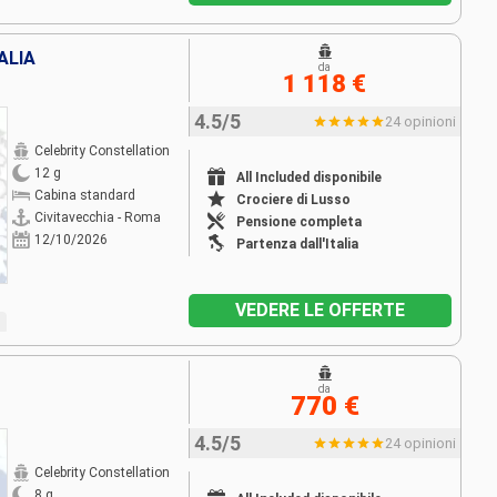
ALIA
da
1 118 €
4.5/5
24 opinioni
Celebrity Constellation
12 g
All Included disponibile
Cabina standard
Crociere di Lusso
Civitavecchia - Roma
Pensione completa
12/10/2026
Partenza dall'Italia
VEDERE LE OFFERTE
da
770 €
4.5/5
24 opinioni
Celebrity Constellation
8 g