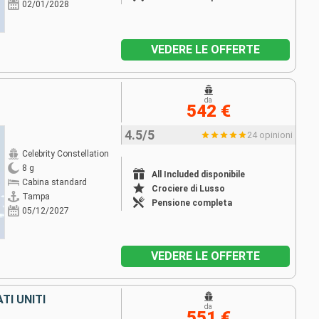
02/01/2028
VEDERE LE OFFERTE
da
542 €
4.5/5
24 opinioni
Celebrity Constellation
8 g
All Included disponibile
Cabina standard
Crociere di Lusso
Tampa
Pensione completa
05/12/2027
VEDERE LE OFFERTE
TI UNITI
da
551 €