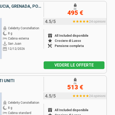
TORTOLA, DOMINICA, SANTA LUCIA, GRENADA, PORTORICO
da
495 €
4.5/5
24 opinioni
Celebrity Constellation
8 g
All Included disponibile
Cabina esterna
Crociere di Lusso
San Juan
Pensione completa
12/12/2026
VEDERE LE OFFERTE
I UNITI
da
513 €
4.5/5
24 opinioni
Celebrity Constellation
8 g
All Included disponibile
Cabina standard