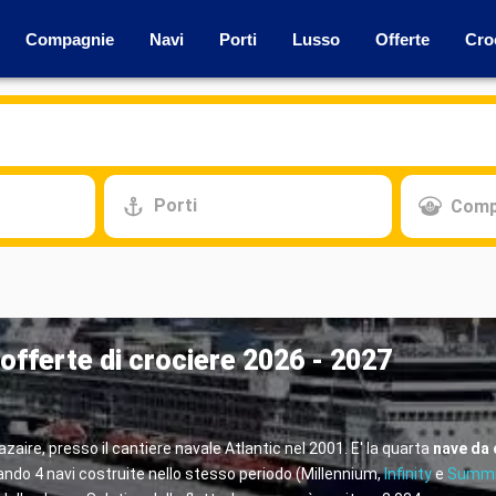
Compagnie
Navi
Porti
Lusso
Offerte
Cro
Porti
Comp
 offerte di crociere 2026 - 2027
azaire, presso il cantiere navale Atlantic nel 2001. E' la quarta
nave da 
pando 4 navi costruite nello stesso periodo (Millennium,
Infinity
e
Summi